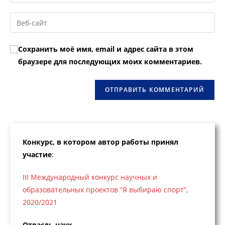
свой
имя
email-
Введите
пользователя,
адрес,
URL
чтобы
чтобы
вашего
прокомментировать
Сохранить моё имя, email и адрес сайта в этом
прокомментировать
веб-
браузере для последующих моих комментариев.
сайта
(необязательно)
Конкурс, в котором автор работы принял
участие
:
III Международный конкурс научных и
образовательных проектов “Я выбираю спорт”,
2020/2021
Отрасль наук