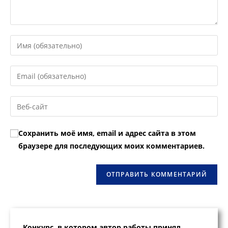
Введите
свое
имя
Введите
или
свой
имя
email-
Введите
пользователя,
адрес,
URL
чтобы
чтобы
вашего
прокомментировать
Сохранить моё имя, email и адрес сайта в этом
прокомментировать
веб-
браузере для последующих моих комментариев.
сайта
(необязательно)
Конкурс, в котором автор работы принял