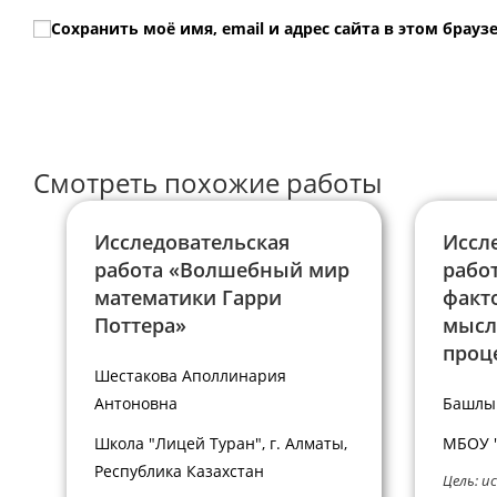
имя
email-
Сохранить моё имя, email и адрес сайта в этом бра
или
адрес,
имя
чтобы
пользователя,
прокомментир
чтобы
прокомментировать
Смотреть похожие работы
Исследовательская
Иссл
работа «Волшебный мир
рабо
математики Гарри
факт
Поттера»
мысл
проц
Шестакова Аполлинария
Антоновна
Башлы
Школа "Лицей Туран", г. Алматы,
МБОУ "
Республика Казахстан
Цель: и