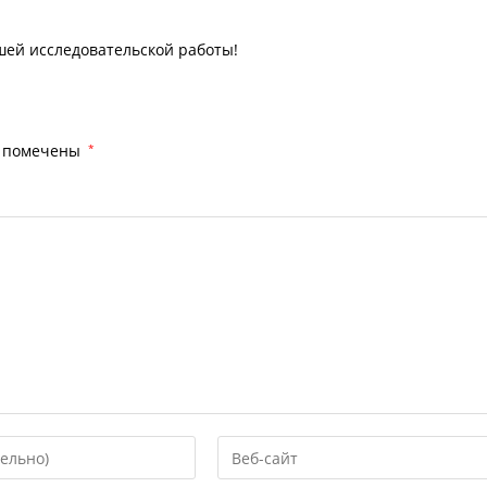
шей исследовательской работы!
я помечены
*
Введите
URL