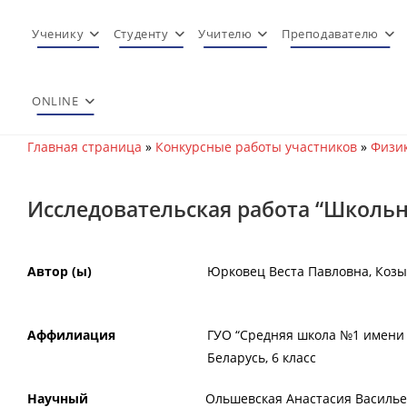
Перейти
к
Ученику
Студенту
Учителю
Преподавателю
содержимому
ONLINE
Главная страница
»
Конкурсные работы участников
»
Физик
Исследовательская работа “Школь
Автор (ы)
Юрковец Веста Павловна, Коз
Аффилиация
ГУО “Средняя школа №1 имени Г
Беларусь, 6 класс
Научный
Ольшевская Анастасия Василь