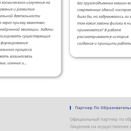
 космического излучения на
Без грузоподъемных машин вс
ование и развитие
современных зданий построе
ельной деятельности
было бы, но задумывались ли 
а через призму квантово-
том какие законы физики в н
нейронной эволюции. Задачи:
применяется? В работе
лизировать существующие
рассматриваются история
 формирования
создания и принципы работы.
льного процесса.
вать взаимосвязь
ых, ионных и...
Партнер По Образователь
Официальный партнер по об
Лицензия на осуществление о