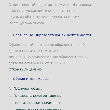
Ответственный редактор - Ким Алия Назиповна
г. Москва, ул.Каспийская, д. 22 к.1 стр.5
Единый Call-центр тел. +7 (995) 309-17-87
izdatel@sowa-ru.com
Партнер По Образовательной Деятельности
Официальный партнер по образовательной
деятельности: ООО "МЦНИП"
Лицензия на осуществление образовательной
деятельности №1686 от 01.11.2019.
Открыть лицензию
Общая Информация
Откроется
Публичная оферта
в
Откроется
Пользовательское соглашение
новой
в
Откроется
Политика конфиденциальности
вкладке
новой
в
Откроется
Запрос наградных документов