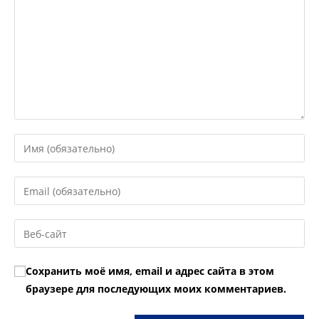
Введите
свое
имя
Введите
или
свой
имя
email-
Введите
пользователя,
адрес,
URL
чтобы
чтобы
вашего
прокомментировать
Сохранить моё имя, email и адрес сайта в этом
прокомментировать
веб-
браузере для последующих моих комментариев.
сайта
(необязательно)