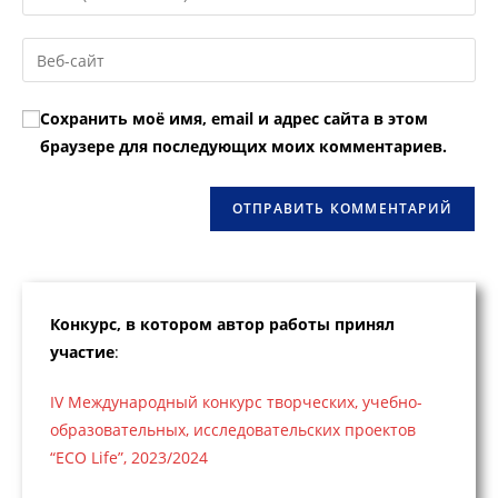
или
свой
имя
email-
Введите
пользователя,
адрес,
URL
чтобы
чтобы
вашего
прокомментировать
Сохранить моё имя, email и адрес сайта в этом
прокомментировать
веб-
браузере для последующих моих комментариев.
сайта
(необязательно)
Конкурс, в котором автор работы принял
участие
:
IV Международный конкурс творческих, учебно-
образовательных, исследовательских проектов
“ECO Life”, 2023/2024