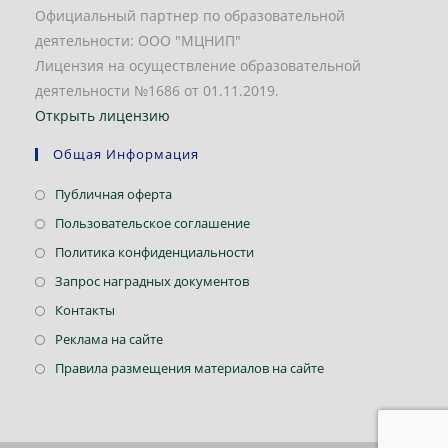
Официальный партнер по образовательной
деятельности: ООО "МЦНИП"
Лицензия на осуществление образовательной
деятельности №1686 от 01.11.2019.
Открыть лицензию
Общая Информация
Откроется
Публичная оферта
в
Откроется
Пользовательское соглашение
новой
в
Откроется
Политика конфиденциальности
вкладке
новой
в
Откроется
Запрос наградных документов
вкладке
новой
в
Откроется
Контакты
вкладке
новой
в
Откроется
Реклама на сайте
вкладке
новой
в
Откроется
Правила размещения материалов на сайте
вкладке
новой
в
вкладке
новой
вкладке