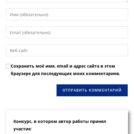
Введите
свое
имя
Введите
или
свой
имя
email-
Введите
пользователя,
адрес,
URL
чтобы
чтобы
вашего
прокомментировать
Сохранить моё имя, email и адрес сайта в этом
прокомментировать
веб-
браузере для последующих моих комментариев.
сайта
(необязательно)
Конкурс, в котором автор работы принял
участие
: