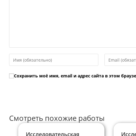
Введите
Введите
свое
свой
имя
email-
Сохранить моё имя, email и адрес сайта в этом бра
или
адрес,
имя
чтобы
пользователя,
прокомментир
чтобы
прокомментировать
Смотреть похожие работы
Исследовательская
Иссл