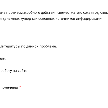
ень противомикробного действия свежеотжатого сока ягод клю
и денежных купюр как основных источников инфицирования
 литературы по данной проблеме.
ний.
работу на сайте
я помечены
*