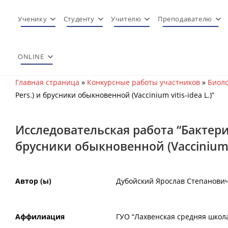
Перейти
к
Ученику
Студенту
Учителю
Преподавателю
содержимому
ONLINE
Главная страница
»
Конкурсные работы участников
»
Биоло
Pers.) и брусники обыкновенной (Vaccinium vitis-idea L.)”
Исследовательская работа “Бактериц
брусники обыкновенной (Vaccinium vi
Автор (ы)
Дубойский Ярослав Степанови
Аффилиация
ГУО “Лахвенская средняя школа”