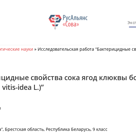
Экс
гические науки
»
Исследовательская работа “Бактерицидные сво
идные свойства сока ягод клюквы боло
tis-idea L.)”
ч
, Брестская область, Республика Беларусь, 9 класс