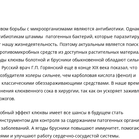
твом борьбы с микроорганизмами являются антибиотики. Одна
тибиотикам штаммы патогенных бактерий, которые паразитир
т нашу жизнедеятельность. Поэтому актуальным является поиск
противомикробных средств из доступных растительных материа
годы клюквы болотной и брусники обыкновенной обладают сил
усский врач Г.П. Горянский ещё в конце XIX века показал, что
озбудителя холеры сильнее, чем карболовая кислота (фенол) и
я классическими обеззараживающими средствами. В наше врем
ения клюквенного сока в хирургии, так как он ускоряет зажив
ожогов.
обный эффект клюквы имеет все шансы в будущем стать
нструментом для контроля за содержанием патогенных органи
 заболеваний. А ягоды брусники повышают иммунитет, помога
ями и улучшают работу сердечно-сосудистой системы.