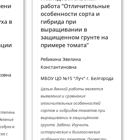
пени
работа “Отличительные
особенности сорта и
ха в
гибрида при
выращивании в
защищенном грунте на
ации
примере томата”
Рябикина Эвелина
Константиновна
ковна
МБОУ ЦО №15 "Луч" г. Белгорода
Целью данной работы является
выявление и сравнение
отличительных особенностей
сортов и гибридов томатов при
 степень
выращивании в защищённом
деление
грунте. Задачи: Изучить
здуха в
исторические и биологические
ка с
особенности томатов. Провести