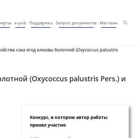
Перекл
перты
e-pub
Поддержка
Запрос документов
Магазин
йства сока ягод клюквы болотной (Oxycoccus palustris
тной (Oxycoccus palustris Pers.) и
Конкурс, в котором автор работы
принял участие
: