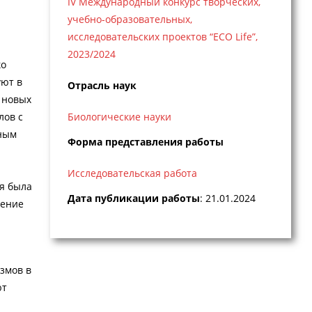
IV Международный конкурс творческих,
учебно-образовательных,
исследовательских проектов “ECO Life”,
2023/2024
ко
уют в
Отрасль наук
 новых
лов с
Биологические науки
ьным
Форма представления работы
Исследовательская работа
я была
Дата публикации работы
: 21.01.2024
ление
змов в
ют