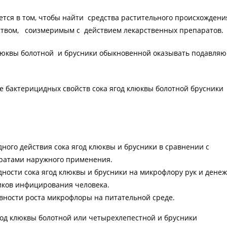
ется в том, чтобы найти средства растительного происхождени
твом, соизмеримым с действием лекарственных препаратов.
клюквы болотной и брусники обыкновенной оказывать подавля
е бактерицидных свойств сока ягод клюквы болотной брусники
ного действия сока ягод клюквы и брусники в сравнении с
ратами наружного применения.
ности сока ягод клюквы и брусники на микрофлору рук и дене
иков инфицирования человека.
вности роста микрофлоры на питательной среде.
год клюквы болотной или четырехлепестной и брусники