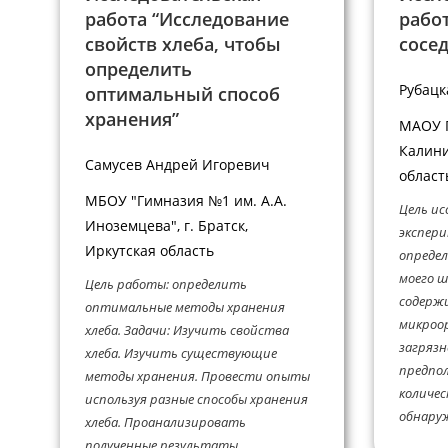
работа “Исследование
рабо
свойств хлеба, чтобы
сосе
определить
Рубацк
оптимальный способ
хранения”
МАОУ Г
Калини
Самусев Андрей Игоревич
област
МБОУ "Гимназия №1 им. А.А.
Цель ис
Иноземцева", г. Братск,
экспер
Иркутская область
определ
моего ш
Цель работы: определить
содерж
оптимальные методы хранения
микроор
хлеба. Задачи: Изучить свойства
загрязн
хлеба. Изучить существующие
предпол
методы хранения. Провести опыты
количес
используя разные способы хранения
обнаруж
хлеба. Проанализировать
полученные результаты.