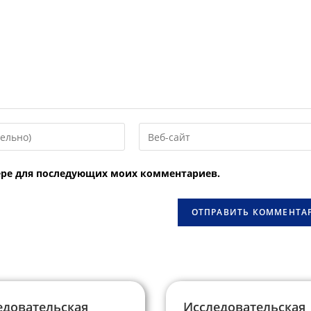
Введите
URL
вашего
узере для последующих моих комментариев.
веб-
сайта
овать
(необязательно)
едовательская
Исследовательская