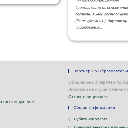
использованием метода
биоиндикации на основе ана
состояния хвои сосны обыкн
(Pinus sylvestris L.). Научная 
исследования...
Партнер По Образователь
Официальный партнер по об
Лицензия на осуществление о
Открыть лицензию
открытом доступе
Общая Информация
Откроется
Публичная оферта
в
Пользовательское соглашени