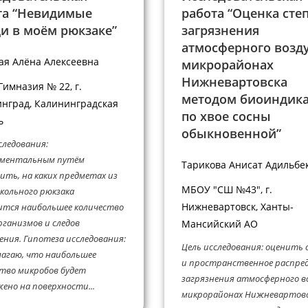
та “Невидимые
работа “Оценка сте
ди в моём рюкзаке”
загрязнения
атмосферного возду
ая Алёна Алексеевна
микрорайонах
Нижневартовска
имназия № 22, г.
методом биоиндик
нград, Калининградская
по хвое сосны
ь
обыкновенной”
следования:
иментальным путём
Тарикова Анисат Адильбе
ить, на каких предметах из
МБОУ "СШ №43", г.
кольного рюкзака
Нижневартовск, Ханты-
ится наибольшее количество
ганизмов и следов
Мансийский АО
ения. Гипотеза исследования:
Цель исследования: оценить
агаю, что наибольшее
и пространственное распре
тво микробов будет
загрязнения атмосферного во
ено на поверхности...
микрорайонах Нижневартовс