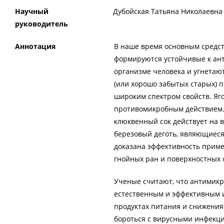
Научный
Дубойская Татьяна Николаевна
руководитель
Аннотация
В наше время основным средс
формируются устойчивые к ан
организме человека и угнетаю
(или хорошо забытых старых) 
широким спектром свойств. Я
противомикробным действием. Р
клюквенный сок действует на в
березовый деготь, являющиес
доказана эффективность примен
гнойных ран и поверхностных 
Ученые считают, что антимикр
естественным и эффективным и
продуктах питания и снижения
бороться с вирусными инфекци