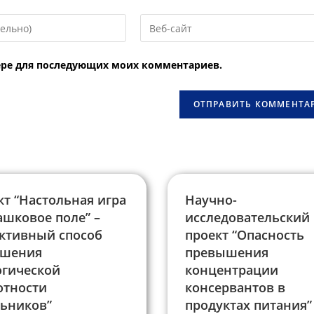
Введите
URL
вашего
узере для последующих моих комментариев.
веб-
сайта
овать
(необязательно)
кт “Настольная игра
Научно-
ашковое поле” –
исследовательский
ктивный способ
проект “Опасность
шения
превышения
огической
концентрации
отности
консервантов в
ьников”
продуктах питания”