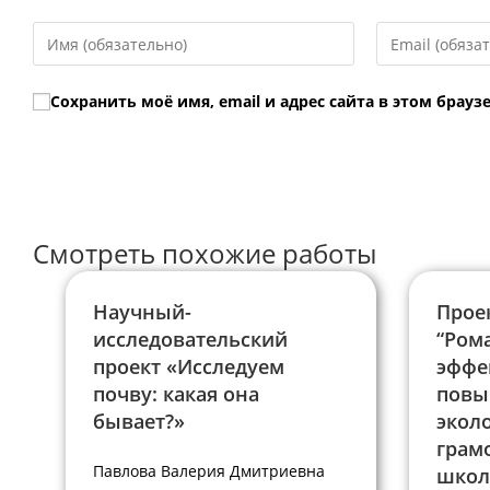
Введите
Введите
свое
свой
имя
email-
Сохранить моё имя, email и адрес сайта в этом бра
или
адрес,
имя
чтобы
пользователя,
прокомментир
чтобы
прокомментировать
Смотреть похожие работы
Научный-
Прое
исследовательский
“Ром
проект «Исследуем
эффе
почву: какая она
повы
бывает?»
экол
грам
Павлова Валерия Дмитриевна
школ