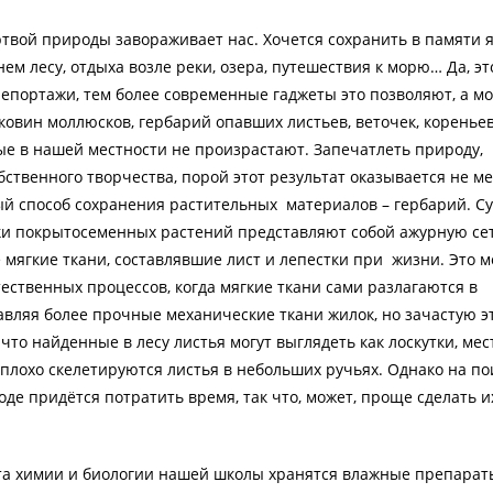
ртвой природы завораживает нас. Хочется сохранить в памяти 
ем лесу, отдыха возле реки, озера, путешествия к морю… Да, эт
епортажи, тем более современные гаджеты это позволяют, а мо
ковин моллюсков, гербарий опавших листьев, веточек, коренье
ые в нашей местности не произрастают. Запечатлеть природу,
обственного творчества, порой этот результат оказывается не м
й способ сохранения растительных материалов – гербарий. С
ки покрытосеменных растений представляют собой ажурную се
е мягкие ткани, составлявшие лист и лепестки при жизни. Это 
тественных процессов, когда мягкие ткани сами разлагаются в
авляя более прочные механические ткани жилок, но зачастую э
что найденные в лесу листья могут выглядеть как лоскутки, ме
плохо скелетируются листья в небольших ручьях. Однако на по
оде придётся потратить время, так что, может, проще сделать и
та химии и биологии нашей школы хранятся влажные препарат