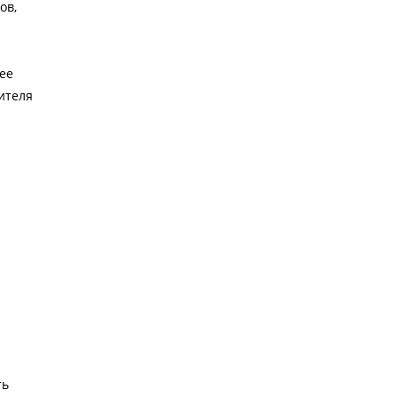
ов,
ее
ителя
ть