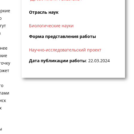
яркие
Отрасль наук
о
гут
Биологические науки
в
Форма представления работы
енее
Научно-исследовательский проект
ухие
Дата публикации работы
: 22.03.2024
точку
может
то
стами
иск
х
ы