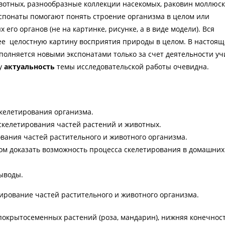
ивотных, разнообразные коллекции насекомых, раковин моллюск
кспонаты помогают понять строение организма в целом или
его органов (не на картинке, рисунке, а в виде модели). Вся
ее целостную картину восприятия природы в целом. В настоящ
полняется новыми экспонатами только за счет деятельности уч
у
актуальность
темы исследовательской работы очевидна.
скелетирования организма.
скелетирования частей растений и животных.
вания частей растительного и животного организма.
м доказать возможность процесса скелетирования в домашних
ыводы.
ирование частей растительного и животного организма.
покрытосеменных растений (роза, мандарин), нижняя конечнос