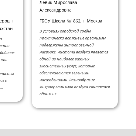
Левик Мирослава
Александровна
ров, г.
ГБОУ Школа №1862, г. Москва
ахстан
В условиях городской среды
практически все живые организмы
а
подвержены антропогенной
лению
нагрузке. Чистота воздуха является
 добавок
одной из наиболее важных
ния.
экосистемных услуг, которые
обеспечиваются зелеными
опасных
насаждениями. Разнообразие
ых в
микроорганизмов воздуха считается
..
одним из...