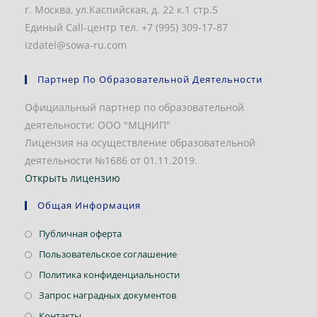
г. Москва, ул.Каспийская, д. 22 к.1 стр.5
Единый Call-центр тел. +7 (995) 309-17-87
izdatel@sowa-ru.com
Партнер По Образовательной Деятельности
Официальный партнер по образовательной
деятельности: ООО "МЦНИП"
Лицензия на осуществление образовательной
деятельности №1686 от 01.11.2019.
Открыть лицензию
Общая Информация
Откроется
Публичная оферта
в
Откроется
Пользовательское соглашение
новой
в
Откроется
Политика конфиденциальности
вкладке
новой
в
Откроется
Запрос наградных документов
вкладке
новой
в
Откроется
Контакты