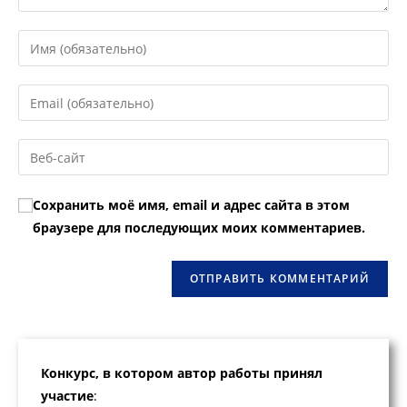
Введите
свое
имя
Введите
или
свой
имя
email-
Введите
пользователя,
адрес,
URL
чтобы
чтобы
вашего
прокомментировать
Сохранить моё имя, email и адрес сайта в этом
прокомментировать
веб-
браузере для последующих моих комментариев.
сайта
(необязательно)
Конкурс, в котором автор работы принял
участие
: