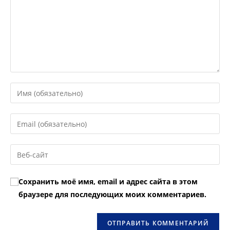
Введите
свое
имя
Введите
или
свой
имя
email-
Введите
пользователя,
адрес,
URL
чтобы
чтобы
вашего
прокомментировать
Сохранить моё имя, email и адрес сайта в этом
прокомментировать
веб-
браузере для последующих моих комментариев.
сайта
(необязательно)