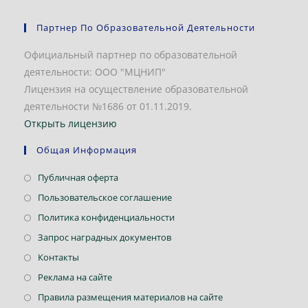
Партнер По Образовательной Деятельности
Официальный партнер по образовательной
деятельности: ООО "МЦНИП"
Лицензия на осуществление образовательной
деятельности №1686 от 01.11.2019.
Открыть лицензию
Общая Информация
Откроется
Публичная оферта
в
Откроется
Пользовательское соглашение
новой
в
Откроется
Политика конфиденциальности
вкладке
новой
в
Откроется
Запрос наградных документов
вкладке
новой
в
Откроется
Контакты
вкладке
новой
в
Откроется
Реклама на сайте
вкладке
новой
в
Откроется
Правила размещения материалов на сайте
вкладке