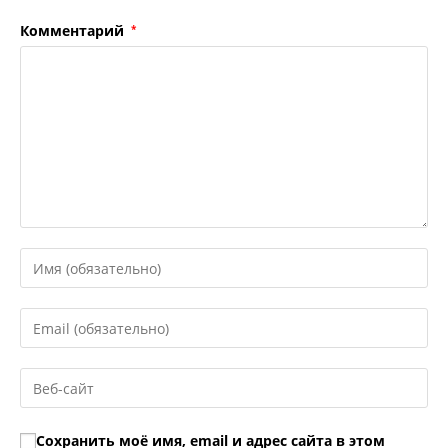
Комментарий
*
Введите
свое
имя
Введите
или
свой
имя
email-
Введите
пользователя,
адрес,
URL
чтобы
чтобы
вашего
прокомментировать
Сохранить моё имя, email и адрес сайта в этом
прокомментировать