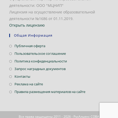
деятельности: ООО "МЦНИП"
Лицензия на осуществление образовательной
деятельности №1686 от 01.11.2019.
Открыть лицензию
Общая Информация
Откроется
Публичная оферта
в
Откроется
Пользовательское соглашение
новой
в
Откроется
Политика конфиденциальности
вкладке
новой
в
Откроется
Запрос наградных документов
вкладке
новой
в
Откроется
Контакты
вкладке
новой
в
Откроется
Реклама на сайте
вкладке
новой
в
Откроется
Правила размещения материалов на сайте
вкладке
новой
в
вкладке
новой
вкладке
Все права защищены 2011 - 2026 - РусАльянс СОВА