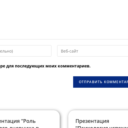
Введите
URL
вашего
узере для последующих моих комментариев.
веб-
сайта
овать
(необязательно)
ентация “Роль
Презентация