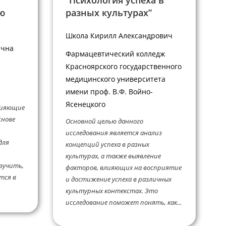
“Психология успеха в
ю
разных культурах”
Школа Кирилл Александрович
ична
Фармацевтический колледж
Красноярского государственного
медицинского университета
имени проф. В.Ф. Войно-
Ясенецкого
лияющие
снове
Основной целью данного
исследования является анализ
для
концепций успеха в разных
культурах, а также выявление
Изучить,
факторов, влияющих на восприятие
тся в
и достижение успеха в различных
культурных контекстах. Это
исследование поможет понять, как...