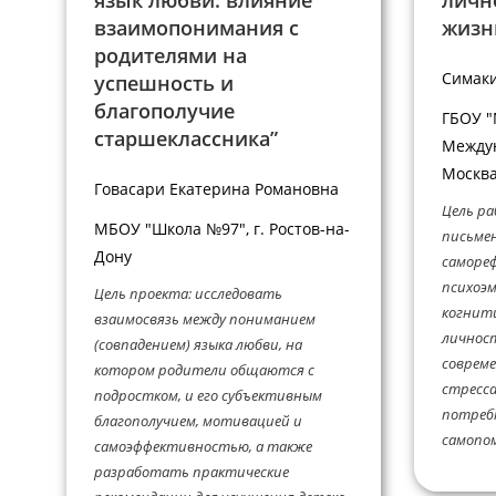
язык любви: влияние
личн
взаимопонимания с
жизн
родителями на
Симаки
успешность и
благополучие
ГБОУ "
старшеклассника”
Междун
Москва
Говасари Екатерина Романовна
Цель ра
МБОУ "Школа №97", г. Ростов-на-
письме
Дону
самореф
психоэм
Цель проекта: исследовать
когнит
взаимосвязь между пониманием
личност
(совпадением) языка любви, на
совреме
котором родители общаются с
стресса
подростком, и его субъективным
потреб
благополучием, мотивацией и
самопом
самоэффективностью, а также
разработать практические