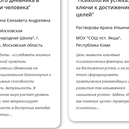
ого дневника в
“Психология успеха:
и человека”
ключи к достижени
целей”
на Елизавета Андреевна
Растворова Арина Ильин
Московская
ародная Школа", г.
МОУ "СОШ пст. Якша",
, Московская область
Республика Коми
боты - исследовать влияние
Цель: выявить ключевые
нной практики
психологические факторы, в
лексии (дневника) на
на достижение успеха, и на о
оциональное благополучие и
этого сформулировать
ивные способности
практические рекомендации 
и. Актуальность. В
развития так называемого
нном мире растет уровень
«мышления успеха». Задачи: 
, что актуализирует
как понятие «успех» трактуе
ность в доступных методах
психологии....
ощи....