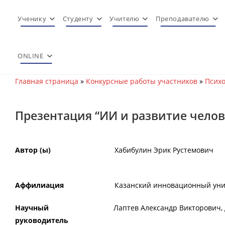
Перейти
к
Ученику
Студенту
Учителю
Преподавателю
содержимому
ONLINE
Главная страница
»
Конкурсные работы участников
»
Психо
Презентация “ИИ и развитие челов
Автор (ы)
Хабибулин Эрик Рустемович
Аффилиация
Казанский инновационный унив
Научный
Лаптев Александр Викторович,
руководитель