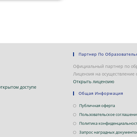
Партнер По Образователь
Официальный партнер по об
Лицензия на осуществление о
Открыть лицензию
открытом доступе
Общая Информация
Откроется
Публичная оферта
в
Пользовательское соглашени
новой
Политика конфиденциальнос
вкладке
Запрос наградных документо