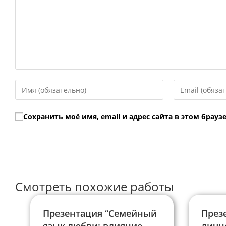
Введите
Введите
свое
свой
имя
email-
Сохранить моё имя, email и адрес сайта в этом бра
или
адрес,
имя
чтобы
пользователя,
прокомментир
чтобы
прокомментировать
Смотреть похожие работы
Презентация “Семейный
През