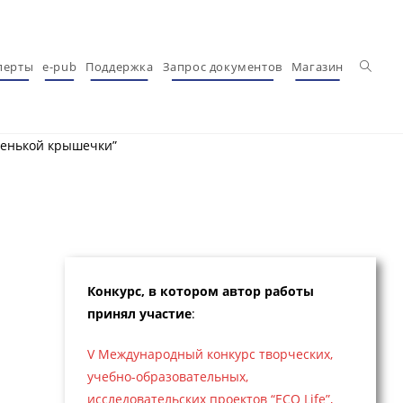
Перекл
перты
e-pub
Поддержка
Запрос документов
Магазин
ленькой крышечки”
Конкурс, в котором автор работы
принял участие
:
V Международный конкурс творческих,
учебно-образовательных,
исследовательских проектов “ECO Life”,