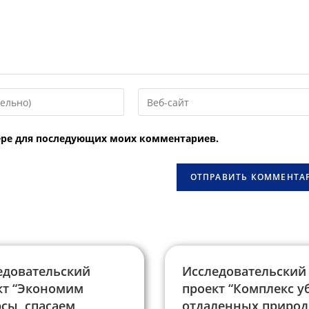
Введите
URL
вашего
узере для последующих моих комментариев.
веб-
сайта
овать
(необязательно)
едовательский
Исследовательский
кт “Экономим
проект “Комплекс у
сы, спасаем
отдаленных приро