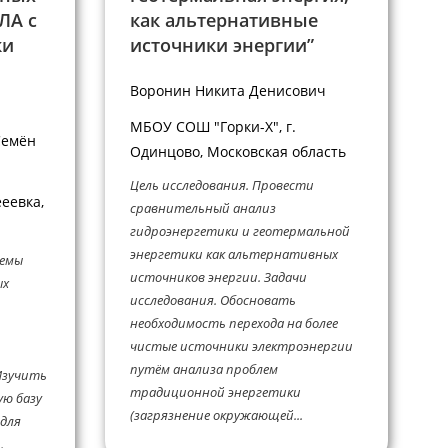
ЛА с
как альтернативные
ки
источники энергии”
Воронин Никита Денисович
МБОУ СОШ "Горки-Х", г.
Семён
Одинцово, Московская область
Цель исследования. Провести
еевка,
сравнительный анализ
гидроэнергетики и геотермальной
энергетики как альтернативных
темы
источников энергии. Задачи
ых
исследования. Обосновать
необходимость перехода на более
чистые источники электроэнергии
путём анализа проблем
Изучить
традиционной энергетики
ую базу
(загрязнение окружающей...
для
.