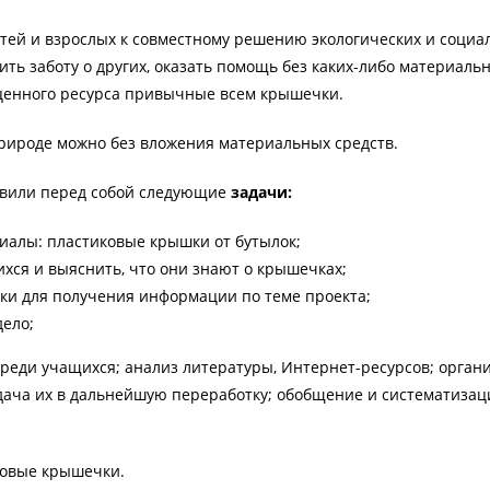
тей и взрослых к совместному решению экологических и социа
ить заботу о других, оказать помощь без каких-либо материаль
е ценного ресурса привычные всем крышечки.
рироде можно без вложения материальных средств.
авили перед собой следующие
задачи:
иалы: пластиковые крышки от бутылок;
хся и выяснить, что они знают о крышечках;
ки для получения информации по теме проекта;
дело;
среди учащихся; анализ литературы, Интернет-ресурсов; орган
дача их в дальнейшую переработку; обобщение и систематизац
ковые крышечки.