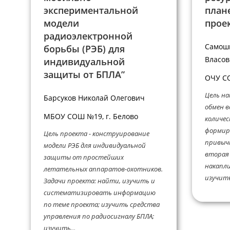
экспериментальной
план
модели
прое
радиоэлектронной
Самош
борьбы (РЭБ) для
Власов
индивидуальной
защиты от БПЛА”
ОЧУ СО
Цель на
Барсуков Николай Олегович
обмен 
МБОУ СОШ №19, г. Белово
количес
формир
Цель проекта - конструирование
привычк
модели РЭБ для индивидуальной
вторая 
защиты от простейших
накапли
летательных аппаратов-охотников.
изучить
Задачи проекта: найти, изучить и
систематизировать информацию
по теме проекта; изучить средства
управления по радиосигналу БПЛА;
изучить...