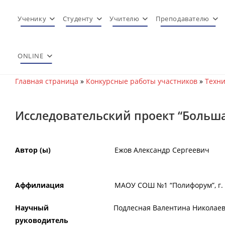
Перейти
к
Ученику
Студенту
Учителю
Преподавателю
содержимому
ONLINE
Главная страница
»
Конкурсные работы участников
»
Техни
Исследовательский проект “Больш
Автор (ы)
Ежов Александр Сергеевич
Аффилиация
МАОУ СОШ №1 “Полифорум”, г. С
Научный
Подлесная Валентина Николае
руководитель