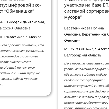
ету: цифровой эко-
участков на базе БП
кт “Обменяшка”
системой сортиров
мусора”
кин Тимофей Дмитриевич,
а София Олеговна
Веретенникова Полина
Олеговна, Веретенников 
Ш "Классика", г. Москва
Олегович
шего проекта: показать, что
МБОУ "СОШ №7", г. Алексе
вещами помогает уменьшить
Белгородская область
тво отходов и с детства
овать экологические
Цель проекта: описание сис
и. У вещей появляется
уборки отдаленных природн
жизнь, а лишний мусор не
объектов и создание модели
вается. Задачи проекта:
квадрокоптера-уборщика с
...
интеллектуальной системой
сортировки мусора. Задачи: 
возможные аналоги и правов
применения квадрокоптеров 
уборки природных объектов...