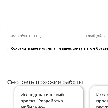
Введите
Введите
свое
свой
имя
email-
Сохранить моё имя, email и адрес сайта в этом бра
или
адрес,
имя
чтобы
пользователя,
прокомментир
чтобы
прокомментировать
Смотреть похожие работы
Исследовательский
Иссл
проект “Разработка
прое
мобильно–
ресур