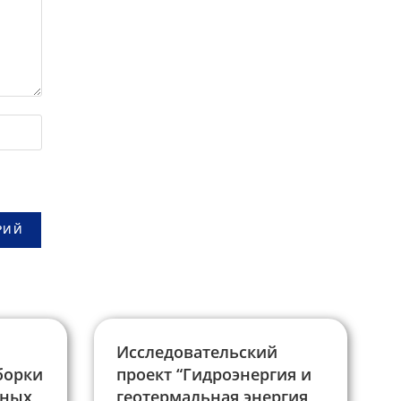
Исследовательский
борки
проект “Гидроэнергия и
дных
геотермальная энергия,