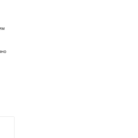
им
вно