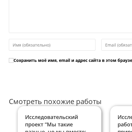
Введите
Введите
свое
свой
имя
email-
Сохранить моё имя, email и адрес сайта в этом бра
или
адрес,
имя
чтобы
пользователя,
прокомментир
чтобы
прокомментировать
Смотреть похожие работы
Исследовательский
Иссл
проект “Мы такие
рабо
разные, но мы вместе:
прир