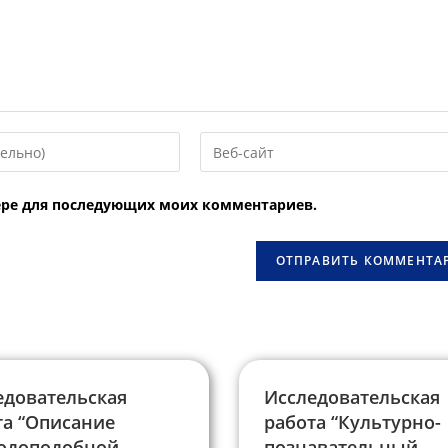
Введите
URL
вашего
узере для последующих моих комментариев.
веб-
сайта
овать
(необязательно)
едовательская
Исследовательская
та “Описание
работа “Культурно-
одоподобной
познавательный