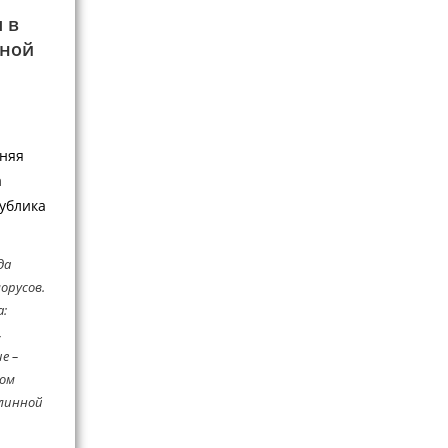
 в
дной
няя
а
публика
да
орусов.
а:
,
е –
ном
длинной