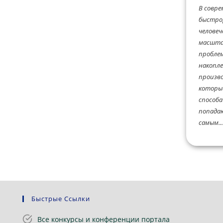
В совр
быстро
человеч
масшта
проблем
накопле
произв
которые
способа
попада
самым...
Быстрые Ссылки
Все конкурсы и конференции портала