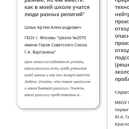
как в моей школе учатся
техн
люди разных религий”
нейт
прои
Шлык Артём Александрович
отхо
опас
ГБОУ г. Москвы "Школа №2070
прои
имени Героя Советского Союза
отхо
Г.А. Вартаняна"
подс
Цель моего исследования: узнать,
(реш
какие религии есть среди учеников
экол
моей школы и как они живут вместе.
проб
Задачи: Узнать, что такое «религия»
и какие бывают религии. Понять,
Сидоро
какие религии представлены в...
МБОУ 
первог
Ю.А. Га
Красно