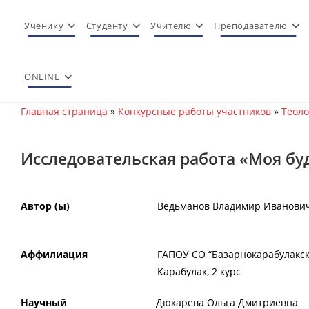
Перейти
к
Ученику
Студенту
Учителю
Преподавателю
содержимому
ONLINE
Главная страница
»
Конкурсные работы участников
»
Теоло
Исследовательская работа «Моя бу
Автор (ы)
Ведьманов Владимир Иванович
Аффилиация
ГАПОУ СО “Базарнокарабулакски
Карабулак, 2 курс
Научный
Дюкарева Ольга Дмитриевна