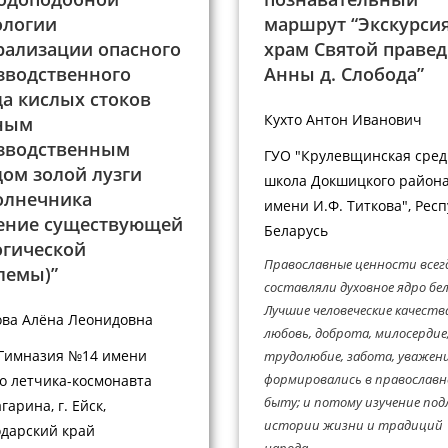
ологии
маршрут “Экскурсия
рализации опасного
храм Святой праве
зводственного
Анны д. Слобода”
да кислых стоков
Кухто Антон Иванович
ным
зводственным
ГУО "Крулевщинская сред
дом золой лузги
школа Докшицкого район
олнечника
имени И.Ф. Титкова", Рес
ение существующей
Беларусь
огической
Православные ценности всег
лемы)”
составляли духовное ядро бел
Лучшие человеческие качеств
ва Алёна Леонидовна
любовь, доброта, милосердие
Гимназия №14 имени
трудолюбие, забота, уважени
формировались в православ
о летчика-космонавта
быту; и потому изучение по
гарина, г. Ейск,
истории жизни и традиций
дарский край