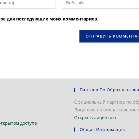
URL
вашего
узере для последующих моих комментариев.
веб-
сайта
овать
(необязательно)
Партнер По Образователь
Официальный партнер по об
Лицензия на осуществление о
Открыть лицензию
открытом доступе
Общая Информация