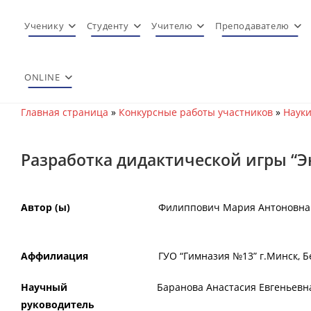
Перейти
к
Ученику
Студенту
Учителю
Преподавателю
содержимому
ONLINE
Главная страница
»
Конкурсные работы участников
»
Науки
Разработка дидактической игры “Э
Автор (ы)
Филиппович Мария Антоновна
Аффилиация
ГУО “Гимназия №13” г.Минск, Б
Научный
Баранова Анастасия Евгеньевн
руководитель