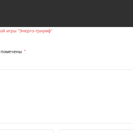
кой игры “Энерго-триумф”
я помечены
*
Введите