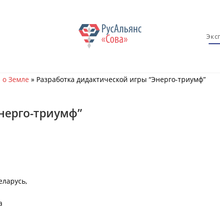
Экс
 о Земле
»
Разработка дидактической игры “Энерго-триумф”
нерго-триумф”
еларусь,
а