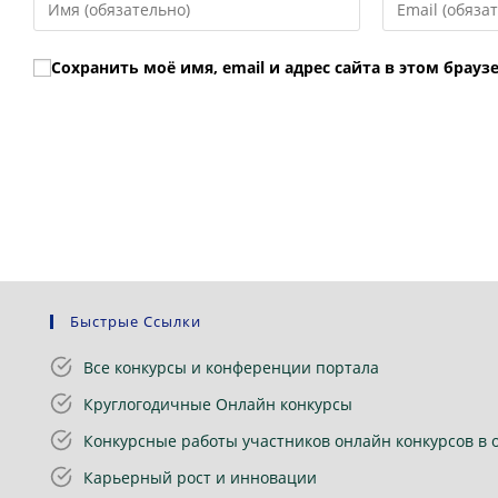
свое
свой
имя
email-
Сохранить моё имя, email и адрес сайта в этом бра
или
адрес,
имя
чтобы
пользователя,
прокомментир
чтобы
прокомментировать
Быстрые Ссылки
Все конкурсы и конференции портала
Круглогодичные Онлайн конкурсы
Конкурсные работы участников онлайн конкурсов в 
Карьерный рост и инновации