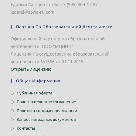
Единый Call-центр тел. +7 (995) 309-17-87
izdatel@sowa-ru.com
Партнер По Образовательной Деятельности
Официальный партнер по образовательной
деятельности: ООО "МЦНИП"
Лицензия на осуществление образовательной
деятельности №1686 от 01.11.2019.
Открыть лицензию
Общая Информация
Откроется
Публичная оферта
в
Откроется
Пользовательское соглашение
новой
в
Откроется
Политика конфиденциальности
вкладке
новой
в
Откроется
Запрос наградных документов
вкладке
новой
в
Откроется
Контакты
вкладке
новой
в