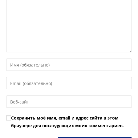
Введите
свое
имя
Введите
или
свой
имя
email-
Введите
пользователя,
адрес,
URL
чтобы
чтобы
вашего
прокомментировать
Сохранить моё имя, email и адрес сайта в этом
прокомментировать
веб-
браузере для последующих моих комментариев.
сайта
(необязательно)