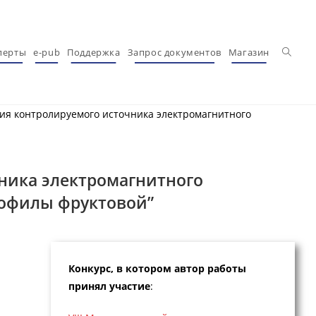
Перекл
перты
e-pub
Поддержка
Запрос документов
Магазин
вия контролируемого источника электромагнитного
ника электромагнитного
зофилы фруктовой”
Конкурс, в котором автор работы
принял участие
: