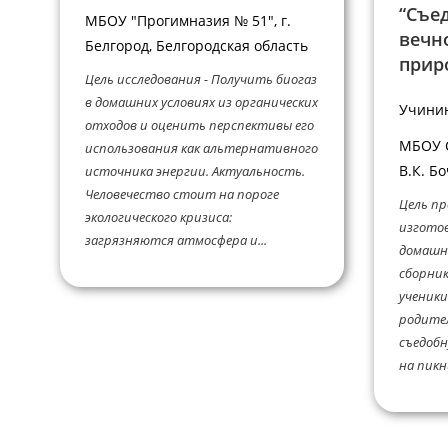
“Съед
МБОУ "Прогимназия № 51", г.
вечно
Белгород, Белгородская область
приро
Цель исследования - Получить биогаз
в домашних условиях из органических
Учинин
отходов и оценить перспективы его
МБОУ С
использования как альтернативного
В.К. Б
источника энергии. Актуальность.
Человечество стоит на пороге
Цель пр
экологического кризиса:
изготов
загрязняются атмосфера и...
домашн
сборник
ученики
родите
съедобн
на пикни