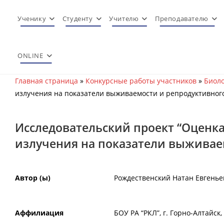
Перейти
к
Ученику
Студенту
Учителю
Преподавателю
содержимому
ONLINE
Главная страница
»
Конкурсные работы участников
»
Биоло
излучения на показатели выживаемости и репродуктивног
Исследовательский проект “Оценк
излучения на показатели выживае
Автор (ы)
Рождественский Натан Евгень
Аффилиация
БОУ РА “РКЛ”, г. Горно-Алтайск,