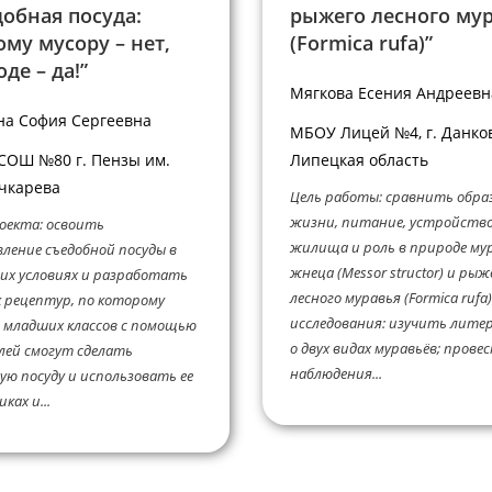
обная посуда:
рыжего лесного му
му мусору – нет,
(Formica rufa)”
де – да!”
Мягкова Есения Андреевн
а София Сергеевна
МБОУ Лицей №4, г. Данков
ОШ №80 г. Пензы им.
Липецкая область
очкарева
Цель работы: сравнить обра
жизни, питание, устройств
оекта: освоить
жилища и роль в природе му
ление съедобной посуды в
жнеца (Messor structor) и рыж
их условиях и разработать
лесного муравья (Formica rufa)
 рецептур, по которому
исследования: изучить лите
 младших классов с помощью
о двух видах муравьёв; прове
лей смогут сделать
наблюдения...
ую посуду и использовать ее
ках и...