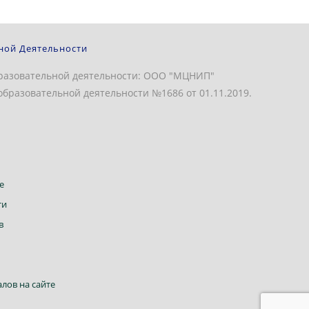
ной Деятельности
разовательной деятельности: ООО "МЦНИП"
бразовательной деятельности №1686 от 01.11.2019.
Откроется
е
в
Откроется
ти
новой
в
Откроется
в
вкладке
новой
в
вкладке
новой
вкладке
Откроется
лов на сайте
в