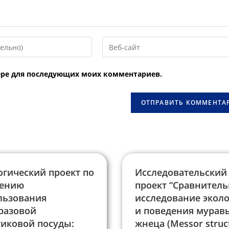
Введите
URL
вашего
узере для последующих моих комментариев.
веб-
сайта
овать
(необязательно)
огический проект по
Исследовательский
ению
проект “Сравнител
льзования
исследование экол
разовой
и поведения муравь
тиковой посуды:
жнеца (Messor struc