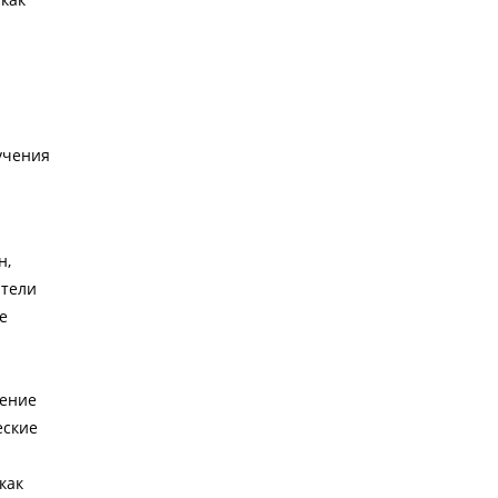
учения
н,
атели
е
жение
еские
как