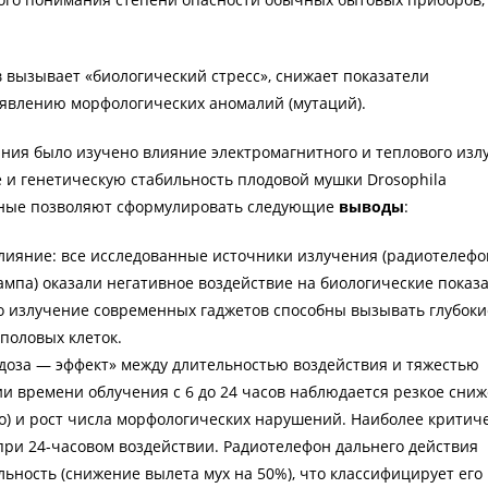
 вызывает «биологический стресс», снижает показатели
явлению морфологических аномалий (мутаций).
ания было изучено влияние электромагнитного и теплового изл
 и генетическую стабильность плодовой мушки Drosophila
нные позволяют сформулировать следующие
выводы
:
лияние: все исследованные источники излучения (радиотелефо
ампа) оказали негативное воздействие на биологические показ
то излучение современных гаджетов способны вызывать глубоки
половых клеток.
«доза — эффект» между длительностью воздействия и тяжестью
и времени облучения с 6 до 24 часов наблюдается резкое сни
о) и рост числа морфологических нарушений. Наиболее критич
ри 24-часовом воздействии. Радиотелефон дальнего действия
ьность (снижение вылета мух на 50%), что классифицирует его 