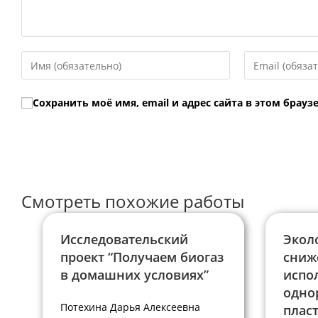
Введите
Введите
свое
свой
имя
email-
Сохранить моё имя, email и адрес сайта в этом бра
или
адрес,
имя
чтобы
пользователя,
прокомментир
чтобы
прокомментировать
Смотреть похожие работы
Исследовательский
Экол
проект “Получаем биогаз
сниж
в домашних условиях”
испо
одно
Потехина Дарья Алексеевна
плас