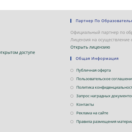
Партнер По Образователь
Официальный партнер по об
Лицензия на осуществление о
Открыть лицензию
открытом доступе
Общая Информация
Откроется
Публичная оферта
в
Пользовательское соглашени
новой
Политика конфиденциальнос
вкладке
Запрос наградных документо
Откроется
Контакты
в
Откроется
Реклама на сайте
новой
в
Правила размещения материа
вкладке
новой