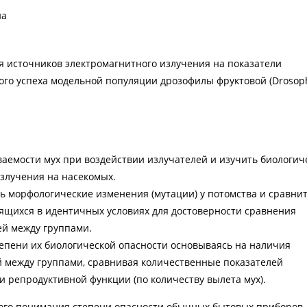
на
я источников электромагнитного излучения на показатели
го успеха модельной популяции дрозофилы фруктовой (Drosoph
аемости мух при воздействии излучателей и изучить биологич
злучения на насекомых.
 морфологические изменения (мутации) у потомства и сравнит
дящихся в идентичных условиях для достоверности сравнения
ей между группами.
епени их биологической опасности основываясь на наличия
 между группами, сравнивая количественные показателей
и репродуктивной функции (по количеству вылета мух).
ного понимания степени опасности обычных бытовых приборов,