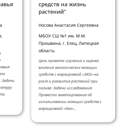
равья
средств на жизнь
растений”
а
Носова Анастасия Сергеевна
,
МБОУ СШ №1 им. М.М.
Пришвина, г. Елец, Липецкая
область
з
о
Цель проекта: изучение и оценка
равья-
влияния экологических моющих
его
средств с маркировкой «ЭКО» на
. Задачи
рост и развитие растений при
ратуру
поливе. Задачи исследования:
сти
Провести анкетирование об
использовании моющих средств с
маркировкой «Эко»...