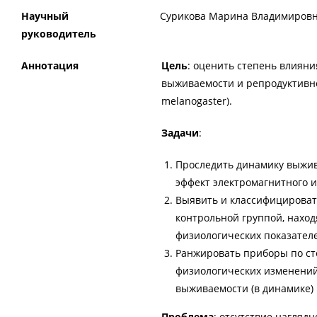
Научный
Сурикова Марина Владимиров
руководитель
Аннотация
Цель
: оценить степень влияни
выживаемости и репродуктивно
melanogaster).
Задачи
:
Проследить динамику выжив
эффект электромагнитного и
Выявить и классифицировать
контрольной группой, нахо
физиологических показател
Ранжировать приборы по ст
физиологических изменений
выживаемости (в динамике) 
Проблема
: отсутствие нагляд