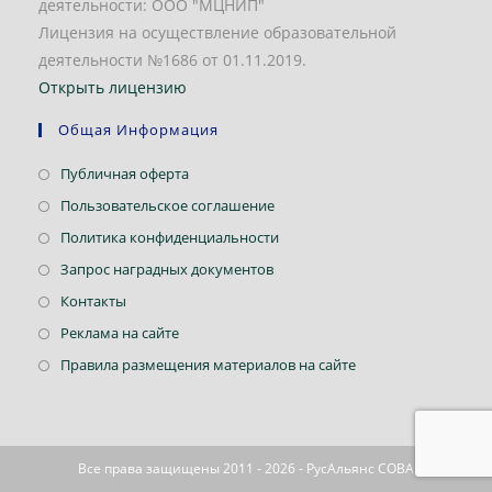
деятельности: ООО "МЦНИП"
Лицензия на осуществление образовательной
деятельности №1686 от 01.11.2019.
Открыть лицензию
Общая Информация
Откроется
Публичная оферта
в
Откроется
Пользовательское соглашение
новой
в
Откроется
Политика конфиденциальности
вкладке
новой
в
Откроется
Запрос наградных документов
вкладке
новой
в
Откроется
Контакты
вкладке
новой
в
Откроется
Реклама на сайте
вкладке
новой
в
Откроется
Правила размещения материалов на сайте
вкладке
новой
в
вкладке
новой
вкладке
Все права защищены 2011 - 2026 - РусАльянс СОВА