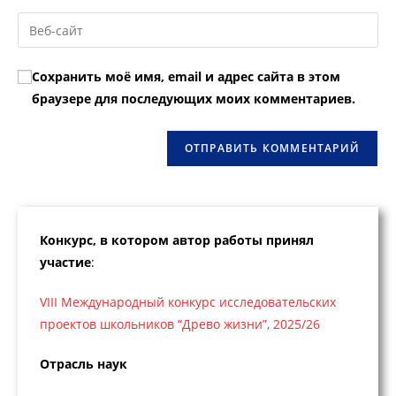
имя
email-
Введите
пользователя,
адрес,
URL
чтобы
чтобы
вашего
прокомментировать
Сохранить моё имя, email и адрес сайта в этом
прокомментировать
веб-
браузере для последующих моих комментариев.
сайта
(необязательно)
Конкурс, в котором автор работы принял
участие
:
VIII Международный конкурс исследовательских
проектов школьников “Древо жизни”, 2025/26
Отрасль наук