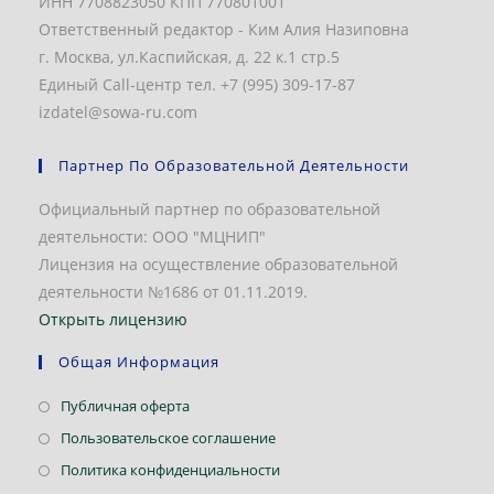
ИНН 7708823050 КПП 770801001
Ответственный редактор - Ким Алия Назиповна
г. Москва, ул.Каспийская, д. 22 к.1 стр.5
Единый Call-центр тел. +7 (995) 309-17-87
izdatel@sowa-ru.com
Партнер По Образовательной Деятельности
Официальный партнер по образовательной
деятельности: ООО "МЦНИП"
Лицензия на осуществление образовательной
деятельности №1686 от 01.11.2019.
Открыть лицензию
Общая Информация
Откроется
Публичная оферта
в
Откроется
Пользовательское соглашение
новой
в
Откроется
Политика конфиденциальности
вкладке
новой