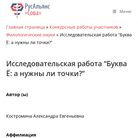
Перейти
к
Меню
содержимому
Главная страница
»
Конкурсные работы участников
»
Филологические науки
»
Исследовательская работа “Буква
Ё: а нужны ли точки?”
Исследовательская работа “Буква
Ё: а нужны ли точки?”
Автор (ы)
Костромина Александра Евгеньевна
Аффилиация