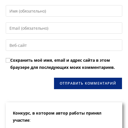
Введите
свое
имя
Введите
или
свой
имя
email-
Введите
пользователя,
адрес,
URL
чтобы
чтобы
вашего
прокомментировать
Сохранить моё имя, email и адрес сайта в этом
прокомментировать
веб-
браузере для последующих моих комментариев.
сайта
(необязательно)
Конкурс, в котором автор работы принял
участие
: