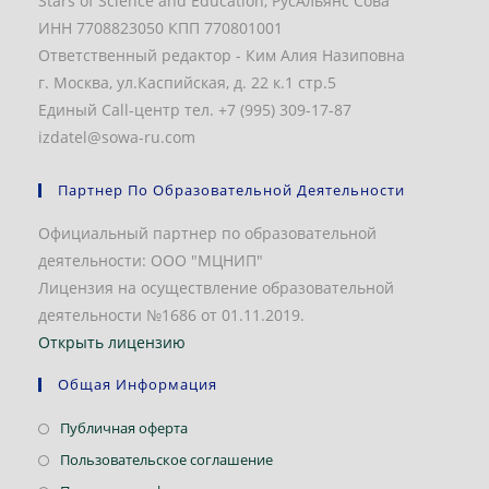
Stars of Science and Education, РусАльянс Сова
ИНН 7708823050 КПП 770801001
Ответственный редактор - Ким Алия Назиповна
г. Москва, ул.Каспийская, д. 22 к.1 стр.5
Единый Call-центр тел. +7 (995) 309-17-87
izdatel@sowa-ru.com
Партнер По Образовательной Деятельности
Официальный партнер по образовательной
деятельности: ООО "МЦНИП"
Лицензия на осуществление образовательной
деятельности №1686 от 01.11.2019.
Открыть лицензию
Общая Информация
Откроется
Публичная оферта
в
Откроется
Пользовательское соглашение
новой
в