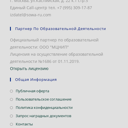
г. Москва, ул.Каспийская, д. 22 к.1 стр.5
Единый Call-центр тел. +7 (995) 309-17-87
izdatel@sowa-ru.com
Партнер По Образовательной Деятельности
Официальный партнер по образовательной
деятельности: ООО "МЦНИП"
Лицензия на осуществление образовательной
деятельности №1686 от 01.11.2019.
Открыть лицензию
Общая Информация
Откроется
Публичная оферта
в
Откроется
Пользовательское соглашение
новой
в
Откроется
Политика конфиденциальности
вкладке
новой
в
Откроется
Запрос наградных документов
вкладке
новой
в
Откроется
Контакты