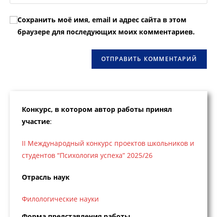
URL
чтобы
чтобы
вашего
прокомментировать
Сохранить моё имя, email и адрес сайта в этом
прокомментировать
веб-
браузере для последующих моих комментариев.
сайта
(необязательно)
Конкурс, в котором автор работы принял
участие
:
II Международный конкурс проектов школьников и
студентов “Психология успеха” 2025/26
Отрасль наук
Филологические науки
Форма представления работы