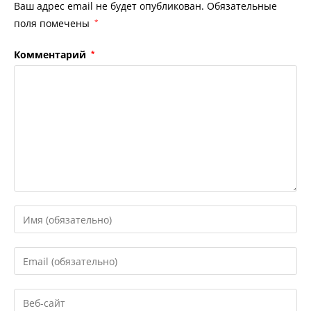
Ваш адрес email не будет опубликован.
Обязательные
поля помечены
*
Комментарий
*
Введите
свое
имя
Введите
или
свой
имя
email-
Введите
пользователя,
адрес,