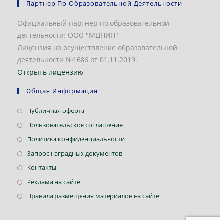
Партнер По Образовательной Деятельности
Официальный партнер по образовательной
деятельности: ООО "МЦНИП"
Лицензия на осуществление образовательной
деятельности №1686 от 01.11.2019.
Открыть лицензию
Общая Информация
Откроется
Публичная оферта
в
Откроется
Пользовательское соглашение
новой
в
Откроется
Политика конфиденциальности
вкладке
новой
в
Откроется
Запрос наградных документов
вкладке
новой
в
Откроется
Контакты
вкладке
новой
в
Откроется
Реклама на сайте
вкладке
новой
в
Откроется
Правила размещения материалов на сайте
вкладке
новой
в
вкладке
новой