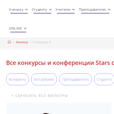
Перейти
к
Ученику
Студенту
Учителю
Преподавателю
содержимому
ONLINE
>
Анонсы
>
Страница 4
Все конкурсы и конференции Stars of
Аспиранту
Без рубрики
Преподавателю
Студенту