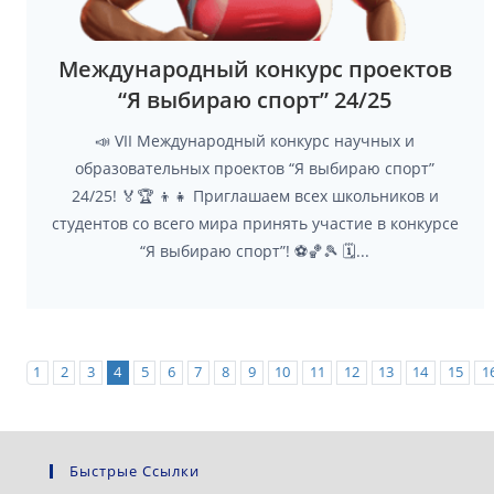
Международный конкурс проектов
“Я выбираю спорт” 24/25
📣 VII Международный конкурс научных и
образовательных проектов “Я выбираю спорт”
24/25! 🏅🏆 👦👧 Приглашаем всех школьников и
студентов со всего мира принять участие в конкурсе
“Я выбираю спорт”! ⚽🏀🎾 🗓...
1
2
3
4
5
6
7
8
9
10
11
12
13
14
15
1
Быстрые Ссылки