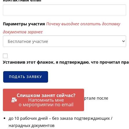
Параметры участия
Почему выгоднее оплатить доставку
документов заранее
Установив этот флажок, я подтверждаю, что прочитал пра
Слишком занят сейчас?
Конкурсные работы размещаются на портале после
Напомнить мне
о мероприятии по email
модерации. Срок модерации:
до 10 рабочих дней – без заказа подтверждающих /
наградных документов