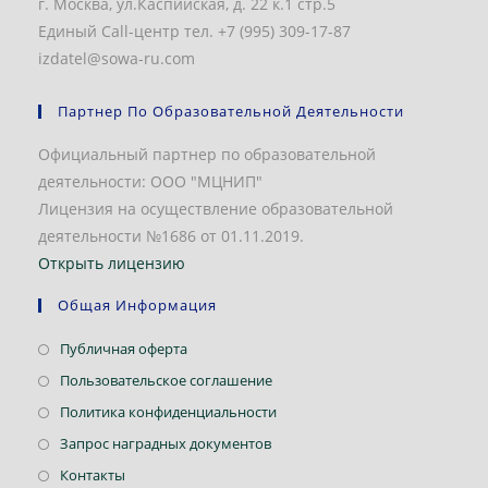
г. Москва, ул.Каспийская, д. 22 к.1 стр.5
Единый Call-центр тел. +7 (995) 309-17-87
izdatel@sowa-ru.com
Партнер По Образовательной Деятельности
Официальный партнер по образовательной
деятельности: ООО "МЦНИП"
Лицензия на осуществление образовательной
деятельности №1686 от 01.11.2019.
Открыть лицензию
Общая Информация
Откроется
Публичная оферта
в
Откроется
Пользовательское соглашение
новой
в
Откроется
Политика конфиденциальности
вкладке
новой
в
Откроется
Запрос наградных документов
вкладке
новой
в
Откроется
Контакты