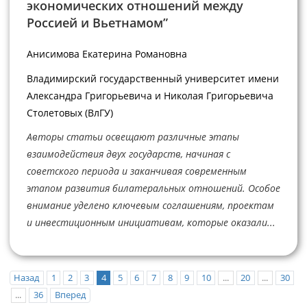
экономических отношений между
Россией и Вьетнамом”
Анисимова Екатерина Романовна
Владимирский государственный университет имени
Александра Григорьевича и Николая Григорьевича
Столетовых (ВлГУ)
Авторы статьи освещают различные этапы
взаимодействия двух государств, начиная с
советского периода и заканчивая современным
этапом развития билатеральных отношений. Особое
внимание уделено ключевым соглашениям, проектам
и инвестиционным инициативам, которые оказали...
Назад
1
2
3
4
5
6
7
8
9
10
...
20
...
30
...
36
Вперед