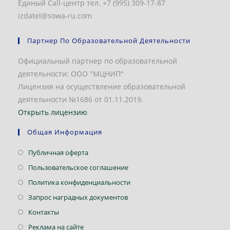
Единый Call-центр тел. +7 (995) 309-17-87
izdatel@sowa-ru.com
Партнер По Образовательной Деятельности
Официальный партнер по образовательной
деятельности: ООО "МЦНИП"
Лицензия на осуществление образовательной
деятельности №1686 от 01.11.2019.
Открыть лицензию
Общая Информация
Откроется
Публичная оферта
в
Откроется
Пользовательское соглашение
новой
в
Откроется
Политика конфиденциальности
вкладке
новой
в
Откроется
Запрос наградных документов
вкладке
новой
в
Откроется
Контакты
вкладке
новой
в
Откроется
Реклама на сайте