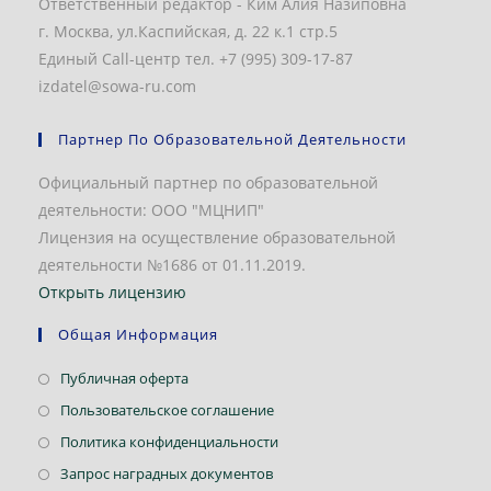
Ответственный редактор - Ким Алия Назиповна
г. Москва, ул.Каспийская, д. 22 к.1 стр.5
Единый Call-центр тел. +7 (995) 309-17-87
izdatel@sowa-ru.com
Партнер По Образовательной Деятельности
Официальный партнер по образовательной
деятельности: ООО "МЦНИП"
Лицензия на осуществление образовательной
деятельности №1686 от 01.11.2019.
Открыть лицензию
Общая Информация
Откроется
Публичная оферта
в
Откроется
Пользовательское соглашение
новой
в
Откроется
Политика конфиденциальности
вкладке
новой
в
Откроется
Запрос наградных документов
вкладке