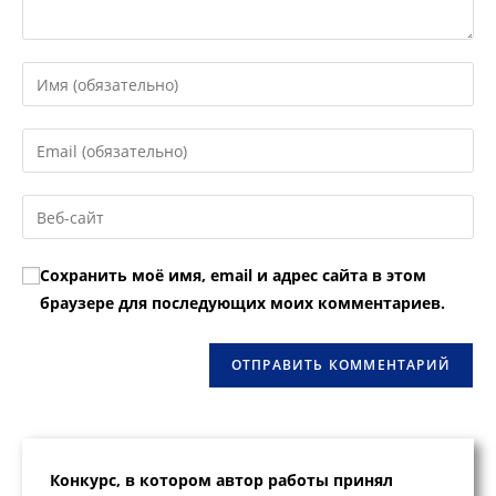
Введите
свое
имя
Введите
или
свой
имя
email-
Введите
пользователя,
адрес,
URL
чтобы
чтобы
вашего
прокомментировать
Сохранить моё имя, email и адрес сайта в этом
прокомментировать
веб-
браузере для последующих моих комментариев.
сайта
(необязательно)
Конкурс, в котором автор работы принял