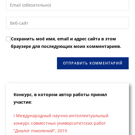
Введите
или
свой
имя
email-
Введите
пользователя,
адрес,
URL
чтобы
чтобы
вашего
прокомментировать
Сохранить моё имя, email и адрес сайта в этом
прокомментировать
веб-
браузере для последующих моих комментариев.
сайта
(необязательно)
Конкурс, в котором автор работы принял
участие
:
I Международный научно-интеллектуальный
конкурс совместных университетских работ
“Диалог поколений”, 2019