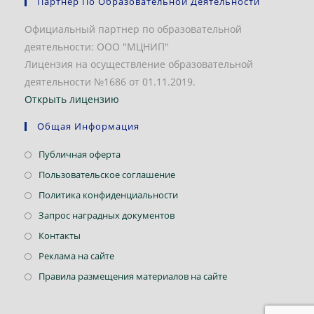
Партнер По Образовательной Деятельности
Официальный партнер по образовательной
деятельности: ООО "МЦНИП"
Лицензия на осуществление образовательной
деятельности №1686 от 01.11.2019.
Открыть лицензию
Общая Информация
Откроется
Публичная оферта
в
Откроется
Пользовательское соглашение
новой
в
Откроется
Политика конфиденциальности
вкладке
новой
в
Откроется
Запрос наградных документов
вкладке
новой
в
Откроется
Контакты
вкладке
новой
в
Откроется
Реклама на сайте
вкладке
новой
в
Откроется
Правила размещения материалов на сайте
вкладке
новой
в
вкладке
новой