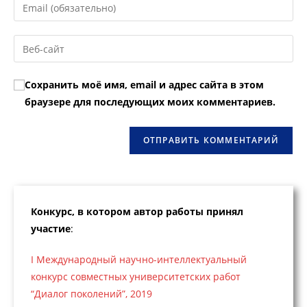
Введите
или
свой
имя
email-
Введите
пользователя,
адрес,
URL
чтобы
чтобы
вашего
прокомментировать
Сохранить моё имя, email и адрес сайта в этом
прокомментировать
веб-
браузере для последующих моих комментариев.
сайта
(необязательно)
Конкурс, в котором автор работы принял
участие
:
I Международный научно-интеллектуальный
конкурс совместных университетских работ
“Диалог поколений”, 2019