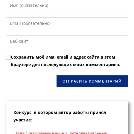
Введите
свое
имя
Введите
или
свой
имя
email-
Введите
пользователя,
адрес,
URL
чтобы
чтобы
вашего
прокомментировать
Сохранить моё имя, email и адрес сайта в этом
прокомментировать
веб-
браузере для последующих моих комментариев.
сайта
(необязательно)
Конкурс, в котором автор работы принял
участие
:
I Международный научно-интеллектуальный