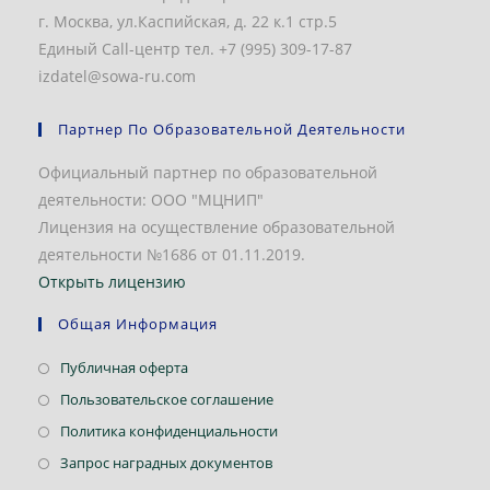
г. Москва, ул.Каспийская, д. 22 к.1 стр.5
Единый Call-центр тел. +7 (995) 309-17-87
izdatel@sowa-ru.com
Партнер По Образовательной Деятельности
Официальный партнер по образовательной
деятельности: ООО "МЦНИП"
Лицензия на осуществление образовательной
деятельности №1686 от 01.11.2019.
Открыть лицензию
Общая Информация
Откроется
Публичная оферта
в
Откроется
Пользовательское соглашение
новой
в
Откроется
Политика конфиденциальности
вкладке
новой
в
Откроется
Запрос наградных документов
вкладке
новой
в