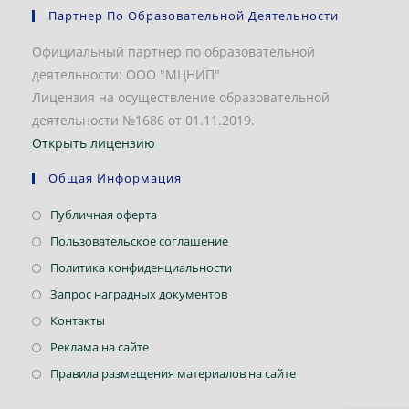
Партнер По Образовательной Деятельности
Официальный партнер по образовательной
деятельности: ООО "МЦНИП"
Лицензия на осуществление образовательной
деятельности №1686 от 01.11.2019.
Открыть лицензию
Общая Информация
Откроется
Публичная оферта
в
Откроется
Пользовательское соглашение
новой
в
Откроется
Политика конфиденциальности
вкладке
новой
в
Откроется
Запрос наградных документов
вкладке
новой
в
Откроется
Контакты
вкладке
новой
в
Откроется
Реклама на сайте
вкладке
новой
в
Откроется
Правила размещения материалов на сайте
вкладке
новой
в