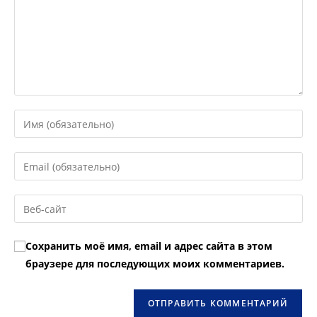
Введите
свое
имя
Введите
или
свой
имя
email-
Введите
пользователя,
адрес,
URL
чтобы
чтобы
вашего
прокомментировать
Сохранить моё имя, email и адрес сайта в этом
прокомментировать
веб-
браузере для последующих моих комментариев.
сайта
(необязательно)