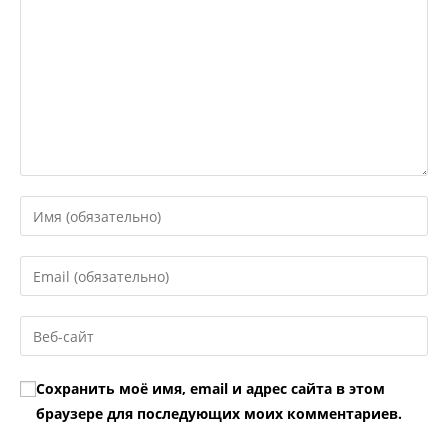
Введите
свое
имя
Введите
или
свой
имя
email-
Введите
пользователя,
адрес,
URL
чтобы
чтобы
вашего
прокомментировать
Сохранить моё имя, email и адрес сайта в этом
прокомментировать
веб-
браузере для последующих моих комментариев.
сайта