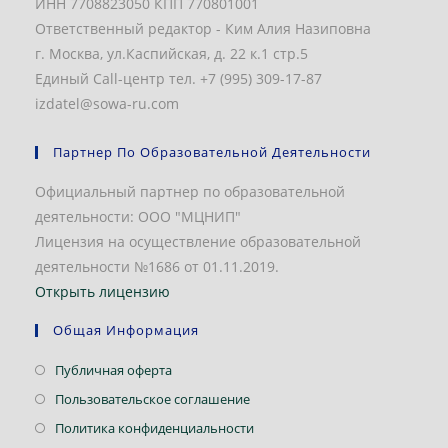
ИНН 7708823050 КПП 770801001
Ответственный редактор - Ким Алия Назиповна
г. Москва, ул.Каспийская, д. 22 к.1 стр.5
Единый Call-центр тел. +7 (995) 309-17-87
izdatel@sowa-ru.com
Партнер По Образовательной Деятельности
Официальный партнер по образовательной
деятельности: ООО "МЦНИП"
Лицензия на осуществление образовательной
деятельности №1686 от 01.11.2019.
Открыть лицензию
Общая Информация
Откроется
Публичная оферта
в
Откроется
Пользовательское соглашение
новой
в
Откроется
Политика конфиденциальности
вкладке
новой