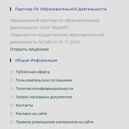
Партнер По Образовательной Деятельности
Официальный партнер по образовательной
деятельности: ООО "МЦНИП"
Лицензия на осуществление образовательной
деятельности №1686 от 01.11.2019.
Открыть лицензию
Общая Информация
Откроется
Публичная оферта
в
Откроется
Пользовательское соглашение
новой
в
Откроется
Политика конфиденциальности
вкладке
новой
в
Откроется
Запрос наградных документов
вкладке
новой
в
Откроется
Контакты
вкладке
новой
в
Откроется
Реклама на сайте
вкладке
новой
в
Откроется
Правила размещения материалов на сайте
вкладке
новой
в