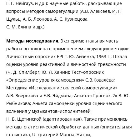
Г. Г. Нейгауз, и др.); научные работы, раскрывающие
вопросы методов саморегуляции (A.B. Алексеев, И. Г.
Щульц, А. Б. Леонова, А. С. Кузнецова,
С. М. Елина и др.).
Методы исследования
. Экспериментальная часть
работы выполнена с применением следующих методик:
Личностный опросник EPI Г. Ю. Айзенка, 1963 г.; Шкала
оценки уровня реактивной и личностной тревожности
(Ч. Д. Спилберг, Ю. Л. Ханин); Тест–опросник
«Определение уровня самооценки» С.В.Ковалёва;
Методика «Исследование волевой саморегуляции»
А.В. Зверькова и Е.В. Эйдмана; Анкета «Прогноз–2» В. Ю.
Рыбникова; Анкета самооценки уровня сценического
волнения у музыкантов–исполнителей
Н. Б. Щетинской (адаптированная). Также применялись
методы статистической обработки данных (описательная
статистика, U–критерий Манна–Уитни,