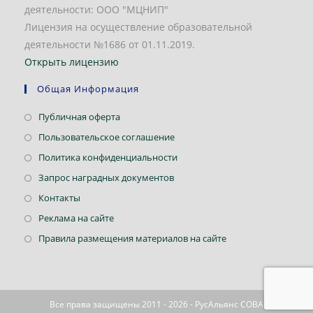
деятельности: ООО "МЦНИП"
Лицензия на осуществление образовательной
деятельности №1686 от 01.11.2019.
Открыть лицензию
Общая Информация
Откроется
Публичная оферта
в
Откроется
Пользовательское соглашение
новой
в
Откроется
Политика конфиденциальности
вкладке
новой
в
Откроется
Запрос наградных документов
вкладке
новой
в
Откроется
Контакты
вкладке
новой
в
Откроется
Реклама на сайте
вкладке
новой
в
Откроется
Правила размещения материалов на сайте
вкладке
новой
в
вкладке
новой
вкладке
Все права защищены 2011 - 2026 - РусАльянс СОВА