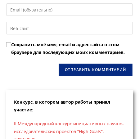
имя
Введите
или
свой
имя
email-
Введите
пользователя,
адрес,
URL
чтобы
чтобы
вашего
прокомментировать
Сохранить моё имя, email и адрес сайта в этом
прокомментировать
веб-
браузере для последующих моих комментариев.
сайта
(необязательно)
Конкурс, в котором автор работы принял
участие
:
II Международный конкурс инициативных научно-
исследовательских проектов “High Goals”,