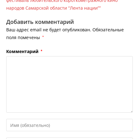
фестиваль любительского короткометражного кино
народов Самарской области “Лента нации””
Добавить комментарий
Ваш адрес email не будет опубликован.
Обязательные
поля помечены
*
Комментарий
*
Введите
свое
имя