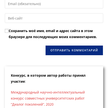
Введите
или
свой
имя
email-
Введите
пользователя,
адрес,
URL
чтобы
чтобы
вашего
прокомментировать
Сохранить моё имя, email и адрес сайта в этом
прокомментировать
веб-
браузере для последующих моих комментариев.
сайта
(необязательно)
Конкурс, в котором автор работы принял
участие
:
Международный научно-интеллектуальный
конкурс совместных университетских работ
“Диалог поколений”, 2020