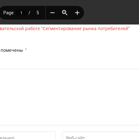
овательской работе “Сегментирование рынка потребителей”
я помечены
*
Введите