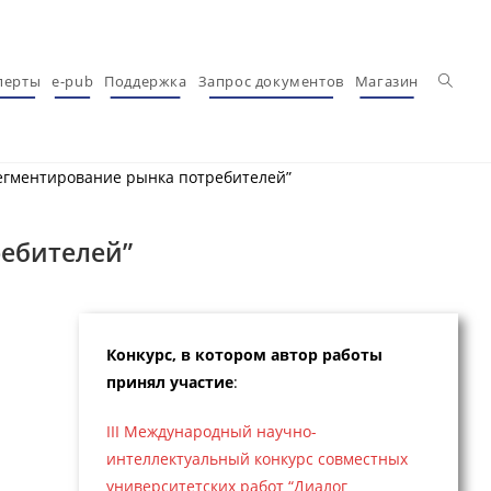
Перекл
перты
e-pub
Поддержка
Запрос документов
Магазин
Сегментирование рынка потребителей”
ребителей”
Конкурс, в котором автор работы
принял участие
:
III Международный научно-
интеллектуальный конкурс совместных
университетских работ “Диалог