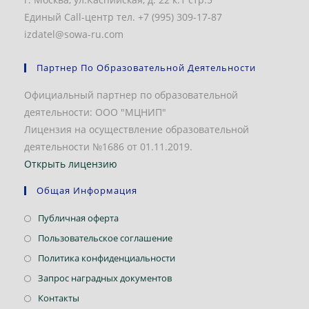
Единый Call-центр тел. +7 (995) 309-17-87
izdatel@sowa-ru.com
Партнер По Образовательной Деятельности
Официальный партнер по образовательной
деятельности: ООО "МЦНИП"
Лицензия на осуществление образовательной
деятельности №1686 от 01.11.2019.
Открыть лицензию
Общая Информация
Откроется
Публичная оферта
в
Откроется
Пользовательское соглашение
новой
в
Откроется
Политика конфиденциальности
вкладке
новой
в
Откроется
Запрос наградных документов
вкладке
новой
в
Откроется
Контакты
вкладке