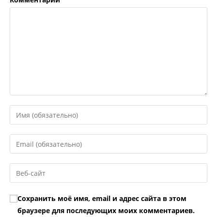
Введите
свое
имя
Введите
или
свой
имя
email-
Введите
пользователя,
адрес,
URL
чтобы
чтобы
вашего
прокомментировать
Сохранить моё имя, email и адрес сайта в этом
прокомментировать
веб-
браузере для последующих моих комментариев.