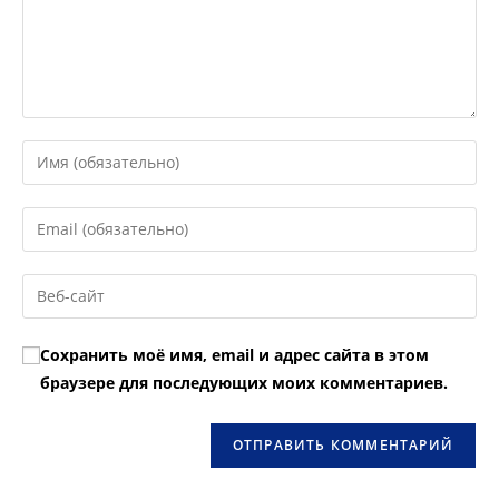
Введите
свое
имя
Введите
или
свой
имя
email-
Введите
пользователя,
адрес,
URL
чтобы
чтобы
вашего
прокомментировать
Сохранить моё имя, email и адрес сайта в этом
прокомментировать
веб-
браузере для последующих моих комментариев.
сайта
(необязательно)