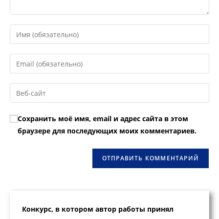
Введите
свое
имя
Введите
или
свой
имя
email-
Введите
пользователя,
адрес,
URL
чтобы
чтобы
вашего
прокомментировать
Сохранить моё имя, email и адрес сайта в этом
прокомментировать
веб-
браузере для последующих моих комментариев.
сайта
(необязательно)
Конкурс, в котором автор работы принял