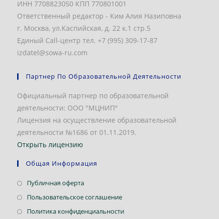
ИНН 7708823050 КПП 770801001
Ответственный редактор - Ким Алия Назиповна
г. Москва, ул.Каспийская, д. 22 к.1 стр.5
Единый Call-центр тел. +7 (995) 309-17-87
izdatel@sowa-ru.com
Партнер По Образовательной Деятельности
Официальный партнер по образовательной
деятельности: ООО "МЦНИП"
Лицензия на осуществление образовательной
деятельности №1686 от 01.11.2019.
Открыть лицензию
Общая Информация
Откроется
Публичная оферта
в
Откроется
Пользовательское соглашение
новой
в
Откроется
Политика конфиденциальности
вкладке