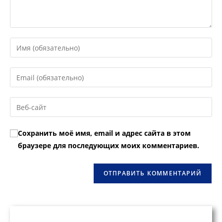
Введите
свое
имя
Введите
или
свой
имя
email-
Введите
пользователя,
адрес,
URL
чтобы
чтобы
вашего
прокомментировать
Сохранить моё имя, email и адрес сайта в этом
прокомментировать
веб-
браузере для последующих моих комментариев.
сайта
(необязательно)