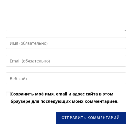
Введите
свое
имя
Введите
или
свой
имя
email-
Введите
пользователя,
адрес,
URL
чтобы
чтобы
вашего
прокомментировать
Сохранить моё имя, email и адрес сайта в этом
прокомментировать
веб-
браузере для последующих моих комментариев.
сайта
(необязательно)