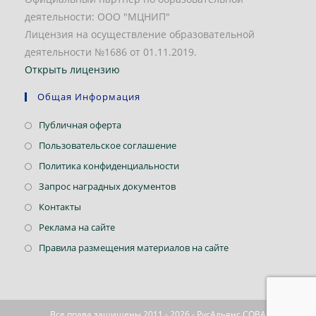
деятельности: ООО "МЦНИП"
Лицензия на осуществление образовательной
деятельности №1686 от 01.11.2019.
Открыть лицензию
Общая Информация
Откроется
Публичная оферта
в
Откроется
Пользовательское соглашение
новой
в
Откроется
Политика конфиденциальности
вкладке
новой
в
Откроется
Запрос наградных документов
вкладке
новой
в
Откроется
Контакты
вкладке
новой
в
Откроется
Реклама на сайте
вкладке
новой
в
Откроется
Правила размещения материалов на сайте
вкладке
новой
в
вкладке
новой
вкладке
Все права защищены 2011 - 2026 - РусАльянс СОВА