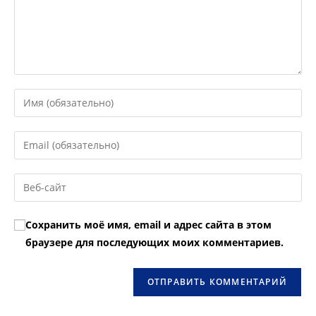
Введите
свое
имя
Введите
или
свой
имя
email-
Введите
пользователя,
адрес,
URL
чтобы
чтобы
вашего
прокомментировать
Сохранить моё имя, email и адрес сайта в этом
прокомментировать
веб-
браузере для последующих моих комментариев.
сайта
(необязательно)