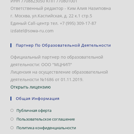
ИНН 7708823050 КПП 770801001
Ответственный редактор - Ким Алия Назиповна
г. Москва, ул.Каспийская, д. 22 к.1 стр.5
Единый Call-центр тел. +7 (995) 309-17-87
izdatel@sowa-ru.com
Партнер По Образовательной Деятельности
Официальный партнер по образовательной
деятельности: ООО "МЦНИП"
Лицензия на осуществление образовательной
деятельности №1686 от 01.11.2019.
Открыть лицензию
Общая Информация
Откроется
Публичная оферта
в
Откроется
Пользовательское соглашение
новой
в
Откроется
Политика конфиденциальности
вкладке
новой