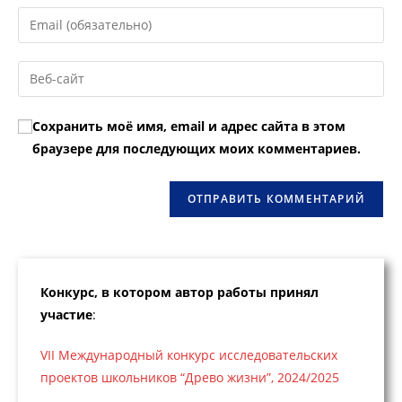
имя
Введите
или
свой
имя
email-
Введите
пользователя,
адрес,
URL
чтобы
чтобы
вашего
прокомментировать
Сохранить моё имя, email и адрес сайта в этом
прокомментировать
веб-
браузере для последующих моих комментариев.
сайта
(необязательно)
Конкурс, в котором автор работы принял
участие
:
VII Международный конкурс исследовательских
проектов школьников “Древо жизни”, 2024/2025