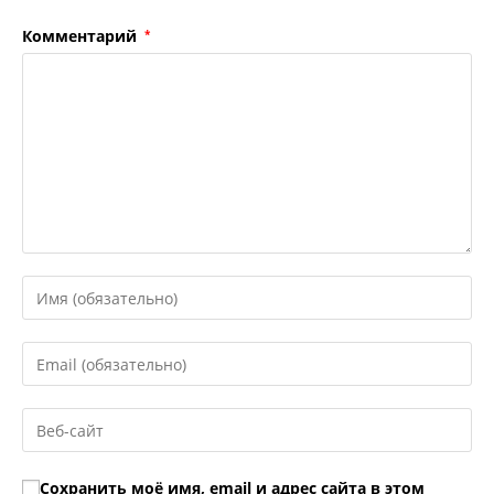
Комментарий
*
Введите
свое
имя
Введите
или
свой
имя
email-
Введите
пользователя,
адрес,
URL
чтобы
чтобы
вашего
прокомментировать
Сохранить моё имя, email и адрес сайта в этом
прокомментировать