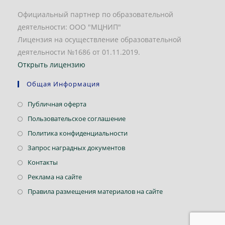
Официальный партнер по образовательной
деятельности: ООО "МЦНИП"
Лицензия на осуществление образовательной
деятельности №1686 от 01.11.2019.
Открыть лицензию
Общая Информация
Откроется
Публичная оферта
в
Откроется
Пользовательское соглашение
новой
в
Откроется
Политика конфиденциальности
вкладке
новой
в
Откроется
Запрос наградных документов
вкладке
новой
в
Откроется
Контакты
вкладке
новой
в
Откроется
Реклама на сайте
вкладке
новой
в
Откроется
Правила размещения материалов на сайте
вкладке
новой
в
вкладке
новой