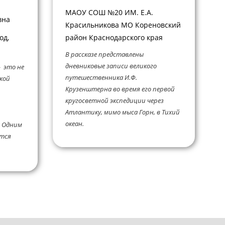
МАОУ СОШ №20 ИМ. Е.А.
вна
Красильникова МО Кореновский
од,
район Краснодарского края
В рассказе представлены
дневниковые записи великого
- это не
путешественника И.Ф.
кой
Крузенштерна во время его первой
кругосветной экспедиции через
Атлантику, мимо мыса Горн, в Тихий
океан.
. Одним
ется