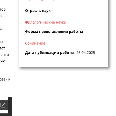
тор
Отрасль наук
о
Филологические науки
а,
Форма представления работы
ою
Сочинение
тот
Дата публикации работы
: 26.04.2025
, что
аже
овек и