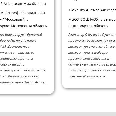
й Анастасия Михайловна
Ткаченко Анфиса Алексее
 МО "Профессиональный
ж "Московия", г.
МБОУ СОШ №35, г. Белгор
дово, Московская область
Белгородская область
ие анализирует духовный
Александр Сергеевич Пушкин 
диона Раскольникова в
просто основоположник русс
Ф.М. Достоевского
литературы, но и гений, чьи
пление и наказание».
литературные шедевры
триваются причины
продолжают оставаться
новения теории
актуальными и в наше время
еловека», муки совести героя
из таких произведений явля
Сони Мармеладовой в его
повесть «Капитанская...
енном возрождении. Автор...