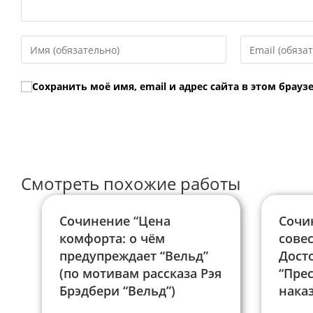
Введите
Введите
свое
свой
имя
email-
Сохранить моё имя, email и адрес сайта в этом бра
или
адрес,
имя
чтобы
пользователя,
прокомментир
чтобы
прокомментировать
Смотреть похожие работы
Сочинение “Цена
Сочи
комфорта: о чём
совес
предупреждает “Вельд”
Дост
(по мотивам рассказа Рэя
“Пре
Брэдбери “Вельд”)
нака