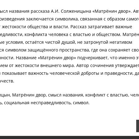
ысл названия рассказа А.И. Солженицына «Матрёнин двор». Ав
оизведения заключается символика, связанная с образом самог
 жестокости общества и власти. Рассказ затрагивает важные
дливости, конфликта человека с властью и обществом. Матрён
е условия, остаётся чистой душой, не затронутой негативом
ся символом защищённого пространства, где она сохраняет св
ности. Название «Матрёнин двор» подчеркивает, что именно э
ием от жестокости внешнего мира. Автор сочинения утверждает
 показывает важность человеческой доброты и праведности, д
ачеств.
ицын, Матрёнин двор, смысл названия, конфликт с властью, чел
ь, социальная несправедливость, символ.