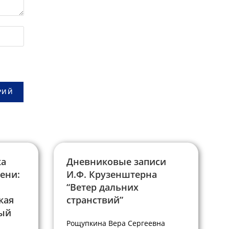
ка
Дневниковые записи
ени:
И.Ф. Крузенштерна
“Ветер дальних
кая
странствий”
ный
Рощупкина Вера Сергеевна