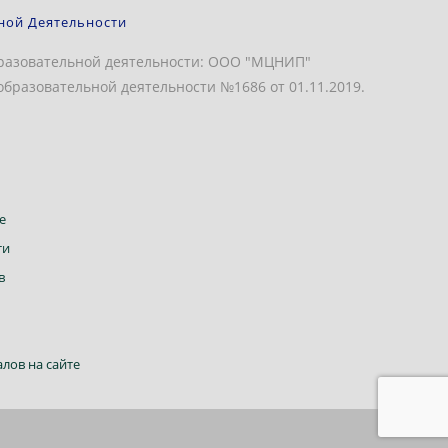
ной Деятельности
разовательной деятельности: ООО "МЦНИП"
бразовательной деятельности №1686 от 01.11.2019.
Откроется
е
в
Откроется
ти
новой
в
Откроется
в
вкладке
новой
в
вкладке
новой
вкладке
Откроется
лов на сайте
в
новой
вкладке