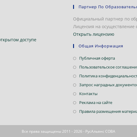
Партнер По Образователь
Официальный партнер по об
Лицензия на осуществление о
Открыть лицензию
открытом доступе
Общая Информация
Откроется
Публичная оферта
в
Пользовательское соглашени
новой
Политика конфиденциальнос
вкладке
Запрос наградных документо
Откроется
Контакты
в
Откроется
Реклама на сайте
новой
в
Правила размещения материа
вкладке
новой
вкладке
Все права защищены 2011 - 2026 - РусАльянс СОВА