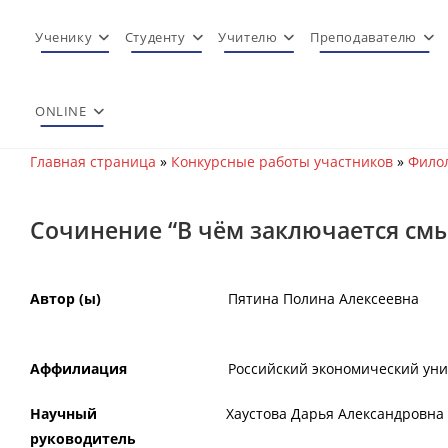
Перейти
к
Ученику
Студенту
Учителю
Преподавателю
содержимому
ONLINE
Главная страница
»
Конкурсные работы участников
»
Филол
Сочинение “В чём заключается смы
Автор (ы)
Пятина Полина Алексеевна
Аффилиация
Российский экономический унив
Научный
Хаустова Дарья Александровна
руководитель