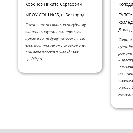
Коренев Никита Сергеевич
Колоди
МБОУ СОШ №35, г. Белгород
ГАПОУ
коллед
Сочинение посвящено пагубному
Домоде
влиянию научно-технического
прогресса на душу человека и его
Сочинен
взаимоотношения с близкими на
путь Ро
примере рассказа "Вельд" Рэя
романе 
Брэдбери.
«Престу
Рассма
возник
«сверхч
и роль 
нравств