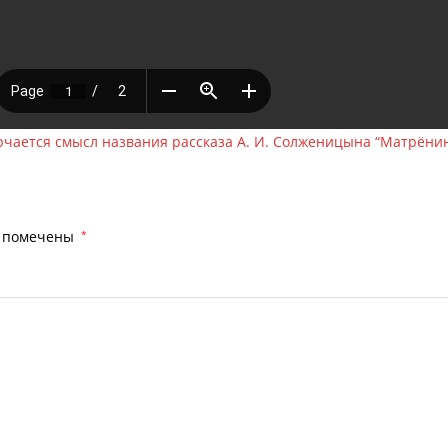
ючается смысл названия рассказа А. И. Солженицына “Матрёни
я помечены
*