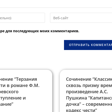
Введите
URL
вашего
узере для последующих моих комментариев.
веб-
сайта
овать
(необязательно)
нение “Терзания
Сочинение “Класси
ти в романе Ф.М.
сквозь призму врем
оевского
произведение А.С.
ступление и
Пушкина “Капитанс
зание”
дочка” – современ
кодекс чести”