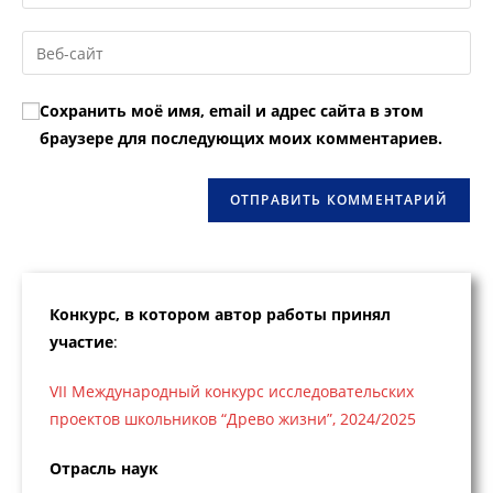
свой
имя
email-
Введите
пользователя,
адрес,
URL
чтобы
чтобы
вашего
прокомментировать
Сохранить моё имя, email и адрес сайта в этом
прокомментировать
веб-
браузере для последующих моих комментариев.
сайта
(необязательно)
Конкурс, в котором автор работы принял
участие
:
VII Международный конкурс исследовательских
проектов школьников “Древо жизни”, 2024/2025
Отрасль наук