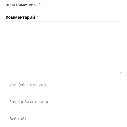
поля помечены
*
Комментарий
*
Введите
свое
имя
Введите
или
свой
имя
email-
Введите
пользователя,
адрес,
URL
чтобы