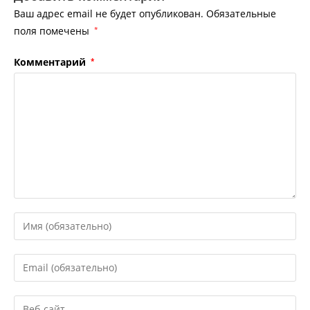
Ваш адрес email не будет опубликован.
Обязательные
поля помечены
*
Комментарий
*
Введите
свое
имя
Введите
или
свой
имя
email-
Введите
пользователя,