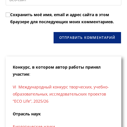
адрес,
URL
чтобы
чтобы
вашего
прокомментировать
Сохранить моё имя, email и адрес сайта в этом
прокомментировать
веб-
браузере для последующих моих комментариев.
сайта
(необязательно)
Конкурс, в котором автор работы принял
участие
:
VI Международный конкурс творческих, учебно-
образовательных, исследовательских проектов
“ECO Life”, 2025/26
Отрасль наук
Биологические науки